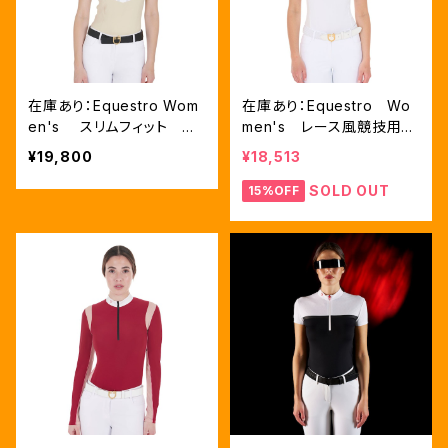
在庫あり：Equestro Wom
在庫あり：Equestro Wo
en's スリムフィット プ
men's レース風競技用シ
リーツ競技用シャツ ベー
ャツ Mサイズのみ（ETW0
¥19,800
¥18,513
ジュ、薄ピンク 、ネイビー ３
0221）
色（ETW00034）
SOLD OUT
15%OFF