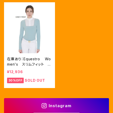
在庫あり：Equestro Wo
men's スリムフィット 競
技用ポロシャツ GREY MI
¥12,936
ST Mサイズのみ(ETW001
15)
SOLD OUT
30%OFF
Instagram