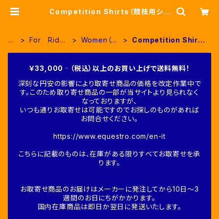
Competition Shirts（競技用シャ
ツ） | Fine-Horse
H
For Rider
Women（女
Competition Shirts
O
s（人装品）
性用衣類）
（競技用シャツ）
M
￥33,000‐（税込）以上のお買い上げで送料無料！
E
深刻な円安の影響により取寄せ商品の価格を改定作業中で
す。このため取り寄せ商品の一部が当サイトより見られなく
なっておりますが、
いつも通りお取寄せは可能ですのでお探しのものがあれば
お問合せください。
https://www.equestro.com/en-it
こちらに記載のものは、在庫がある限りすべてお取寄せを承
ります。
お取寄せ商品のお届けはメーカーに発注してから10日～3
週間のお日にちがかかります。
国内在庫商品は即日か翌日に発送いたします。