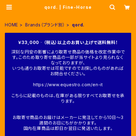
qord. | Fine-Horse
HOME
Brands（ブランド別）
qord.
￥33,000‐（税込）以上のお買い上げで送料無料！
深刻な円安の影響により取寄せ商品の価格を改定作業中で
す。このため取り寄せ商品の一部が当サイトより見られなく
なっておりますが、
いつも通りお取寄せは可能ですのでお探しのものがあれば
お問合せください。
https://www.equestro.com/en-it
こちらに記載のものは、在庫がある限りすべてお取寄せを承
ります。
お取寄せ商品のお届けはメーカーに発注してから10日～3
週間のお日にちがかかります。
国内在庫商品は即日か翌日に発送いたします。