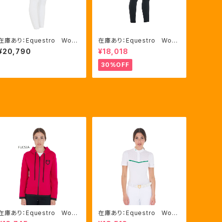
在庫あり：Equestro Wom
在庫あり：Equestro Wom
en's スリムフィット ハイ
en's ラインストーン レギ
¥20,790
¥18,018
ウェスト フルグリップ レギ
ンスL（ETW00135）
ンス WHITE（ETW0004
30%OFF
7）
在庫あり：Equestro Wom
在庫あり：Equestro Wom
en's インターロックフロン
en's レース風競技用シャ