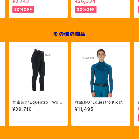
¥3,743
¥26,334
ス 2色（ETU00019）
キュロット FULLグリップ（E
T06750）
30%OFF
30%OFF
その他の商品
ン
在庫あり：Equestro Wom
在庫あり：Equestro Kids' u
en's ハイウェスト フルグ
nisex UVカット ベースレイ
¥39,710
¥11,495
リップ キュロットBLACK、3
ヤー 2色(ETKU00007)
6（ETW00128）