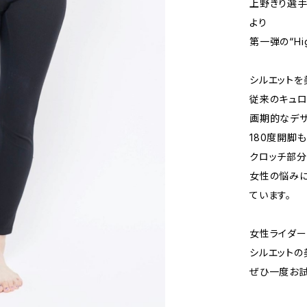
上野きり選手
より
第一弾の“Hig
シルエットを
従来のキュロ
画期的なデ
180度開脚
クロッチ部
女性の悩みに
ています。
女性ライダー
シルエットの
ぜひ一度お試