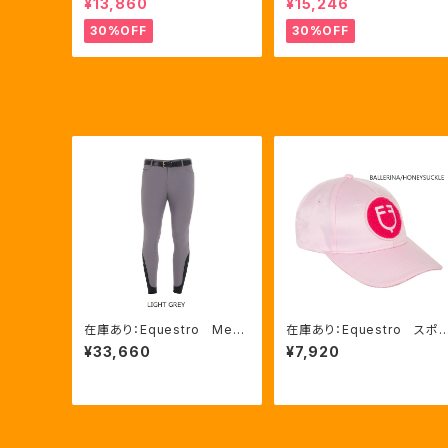
¥13,860
¥15,246
ングポロシャツ Royal Bl
競技用シャツ 2色Mサイズ
ue、Mサイズ（ETW00064）
（ETM00060）
30%OFF
30%OFF
在庫あり：Equestro Me
在庫あり：Equestro スポ
n’S高機能サマーキュロット
ジロゴ ベースボールキャッ
¥33,660
¥7,920
（ニーグリップ）LIGHT GRE
プ ４色（ETU03045）
Y,WHITE,OXFORD TAN 3
色（ET06720）