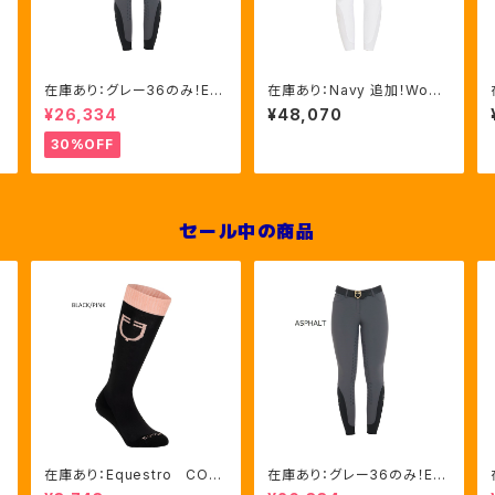
在庫あり：グレー36のみ！Eq
在庫あり：Navy 追加！Wom
リ
uestro Women's Aria
en's 新作！冬用キュロッ
¥26,334
¥48,070
キュロット FULLグリップ（E
ト 3色（ETW00207)
T06750）
30%OFF
セール中の商品
在庫あり：Equestro CON
在庫あり：グレー36のみ！Eq
TRASTING LOGO ソック
uestro Women's Aria