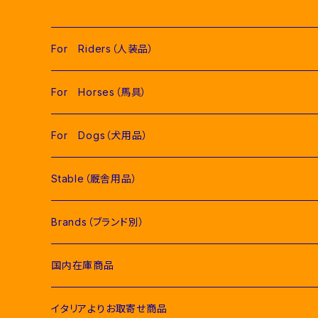
For Riders（人装品）
Men（男性用衣類）
For Horses（馬具）
Competition Jackets（競技用ジャケット）
Women（女性用衣類）
Pads（ゼッケン、パッド類）
For Dogs（犬用品）
Competition Shirts（競技用シャツ）
Competition Jackets（競技用ジャケット）
Jumping Pads（障害馬術用ゼッケン）
Young Riders（ジュニア用衣類）
Fly Veils（イヤーネット類）
Stable（厩舎用品）
Breeches（キュロット）
Competition Shirts（競技用シャツ）
Dressage Pads（馬場馬術用ゼッケン）
Competition Jackets（競技用ジャケット）
Socks & Ties（ソックス、ネクタイ類）
Bridles＆ Accesories （頭絡、手綱）
COMPETITION EQUIPMENT(競技会用品）
Brands（ブランド別）
Polo & T-Shirts（ポロシャツ、Tシャツ）
Breeches（キュロット、レギンス）
Pony Pads（ポニー用ゼッケン）
Competition Shirts（競技用シャツ）
Socks（ソックス）
Stable Curtains（厩舎かけ）
Raincoats（レインコート）
Bit（ハミ）
Horse Care（お手入れ用品）
Acavallo（アカバロ）
国内在庫商品
Hoodies & Sweatshirts（パーカー類）
Polo & T-Shirts（ポロシャツ、Tシャツ）
half pad（ハーフパッド等）
Breeches（キュロット）
Ties（ネクタイ類）
Bags（バッグ類）
Combs and Brushes（ブラシ）
Body Protector（ボディプロテクター）
Halter & Lead rope（無口、曳き手）
EGO７（エゴセブン）
イタリアよりお取寄せ商品