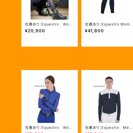
在庫あり：Equestro Wom
在庫あり：Equestro Wome
en’ｓ メッシュインサート
n's デニムキュロット ニーグ
¥20,900
¥41,800
フルグリップレギンス（ETW0
ップ（ETW00318)
0170）
在庫あり：Equestro Wom
在庫あり：Equestro Me
en's テクニカル トレーニ
n’ｓ メッシュコンビ 長袖