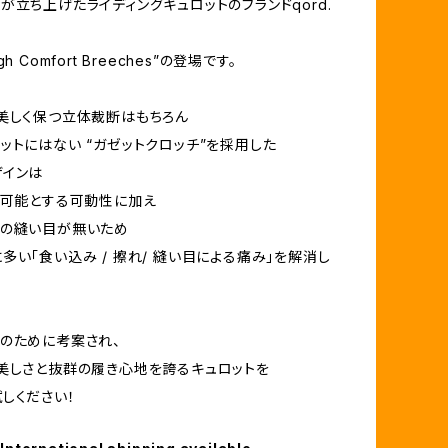
が立ち上げたライディングキュロットのブランドqord.
h Comfort Breeches”の登場です。
美しく保つ立体裁断はもちろん
ットにはない “ガゼットクロッチ”を採用した
ザインは
も可能とする可動性に加え
分の縫い目が無いため
多い「食い込み / 擦れ/ 縫い目による痛み」を解消し
のために考案され、
美しさと抜群の履き心地を誇るキュロットを
しください！