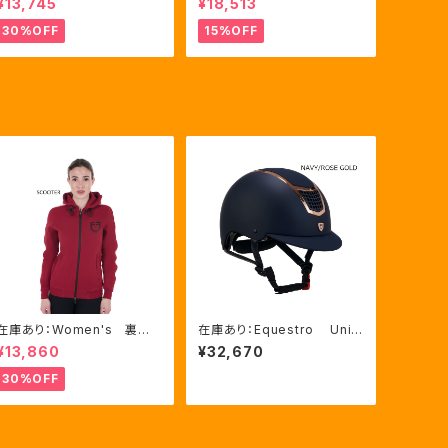
¥13,745
¥18,513
トジップ フーディ ピンク・
ツ Mサイズのみ（ETW002
ブルー2色（ETW00046）
21）
30%OFF
15%OFF
在庫あり：Women's 裏起
在庫あり：Equestro Unis
毛 サイドライン ロゴフー
ex Eclipse ポリッシュフ
¥13,860
¥32,670
ディ 2色（ETW00186）
レーム超軽量ヘルメット NA
VY/ROSEGOLD、Lサイズ（E
30%OFF
TU00003）