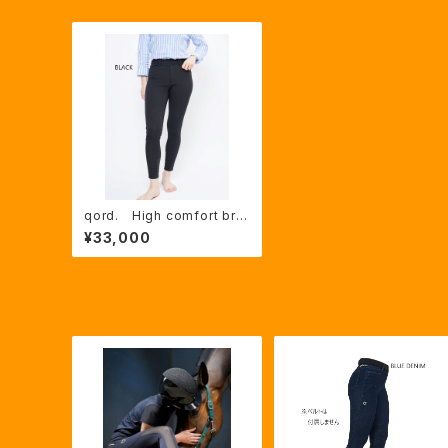
qord. High comfort bre
eches
¥33,000