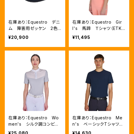
在庫あり：Equestro デニ
在庫あり：Equestro Gir
ム 障害用ゼッケン 2色
l's 馬蹄 Ｔシャツ（ETKA
（ETH09084）
00328）
¥20,900
¥11,495
在庫あり：Equestro Wo
在庫あり：Equestro Me
men's シルク調コンビネ
n's ベーシックTシャツ
ゾンシャツ（ETW00309）
withマイクロホール（ETM0
¥25,080
¥14,630