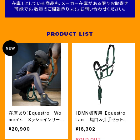
在庫１としている商品も、メーカー在庫がある限りお取寄せ
可能です。数量のご相談承ります。お問い合わせください。
PRODUCT LIST
在庫あり：Equestro Wo
［DMN様専用］Equestro
men’ｓ メッシュインサー
Lani 無口＆引手セット
ト フルグリップレギンス（E
グリーン FULLサイズ（ET
¥20,900
¥16,302
TW00170）
H03002N）
SOLD OUT