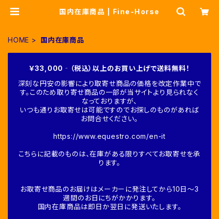
国内在庫商品 | Fine-Horse
HOME
国内在庫商品
￥33,000‐（税込）以上のお買い上げで送料無料！
深刻な円安の影響により取寄せ商品の価格を改定作業中で
す。このため取り寄せ商品の一部が当サイトより見られなく
なっておりますが、
いつも通りお取寄せは可能ですのでお探しのものがあれば
お問合せください。
https://www.equestro.com/en-it
こちらに記載のものは、在庫がある限りすべてお取寄せを承
ります。
お取寄せ商品のお届けはメーカーに発注してから10日～3
週間のお日にちがかかります。
国内在庫商品は即日か翌日に発送いたします。