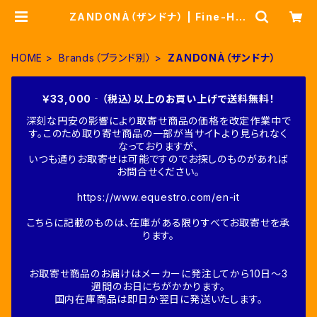
ZANDONÀ（ザンドナ） | Fine-Hor
se
HOME
Brands（ブランド別）
ZANDONÀ（ザンドナ）
￥33,000‐（税込）以上のお買い上げで送料無料！
深刻な円安の影響により取寄せ商品の価格を改定作業中で
す。このため取り寄せ商品の一部が当サイトより見られなく
なっておりますが、
いつも通りお取寄せは可能ですのでお探しのものがあれば
お問合せください。
https://www.equestro.com/en-it
こちらに記載のものは、在庫がある限りすべてお取寄せを承
ります。
お取寄せ商品のお届けはメーカーに発注してから10日～3
週間のお日にちがかかります。
国内在庫商品は即日か翌日に発送いたします。