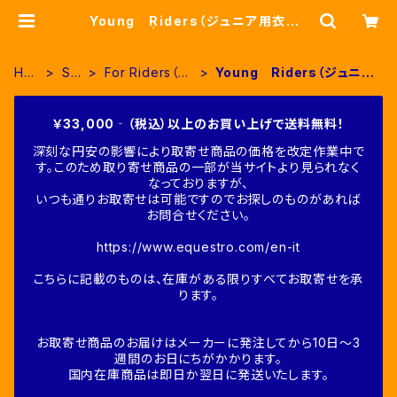
Young Riders（ジュニア用衣類）
| Fine-Horse
HO
SA
For Riders（人
Young Riders（ジュニア
ME
LE
装品）
用衣類）
￥33,000‐（税込）以上のお買い上げで送料無料！
深刻な円安の影響により取寄せ商品の価格を改定作業中で
す。このため取り寄せ商品の一部が当サイトより見られなく
なっておりますが、
いつも通りお取寄せは可能ですのでお探しのものがあれば
お問合せください。
https://www.equestro.com/en-it
こちらに記載のものは、在庫がある限りすべてお取寄せを承
ります。
お取寄せ商品のお届けはメーカーに発注してから10日～3
週間のお日にちがかかります。
国内在庫商品は即日か翌日に発送いたします。