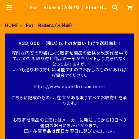
For Riders（人装品） | Fine-Hor
se
HOME
For Riders（人装品）
￥33,000‐（税込）以上のお買い上げで送料無料！
深刻な円安の影響により取寄せ商品の価格を改定作業中で
す。このため取り寄せ商品の一部が当サイトより見られなく
なっておりますが、
いつも通りお取寄せは可能ですのでお探しのものがあれば
お問合せください。
https://www.equestro.com/en-it
こちらに記載のものは、在庫がある限りすべてお取寄せを承
ります。
お取寄せ商品のお届けはメーカーに発注してから10日～3
週間のお日にちがかかります。
国内在庫商品は即日か翌日に発送いたします。