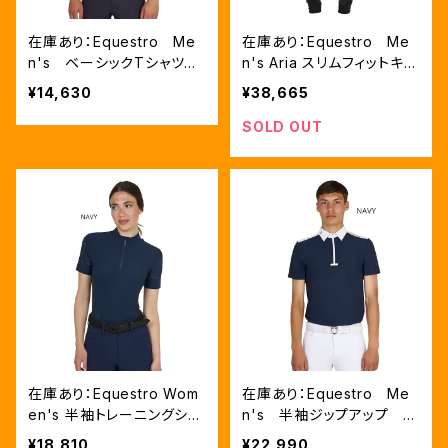
在庫あり：Equestro Me
在庫あり：Equestro Me
n's ベーシックTシャツ
n's Aria スリムフィットキュ
withマイクロホール（ETM0
ロット（フルグリップ）6色（E
¥14,630
¥38,665
0313）
T06740）
SOLD OUT
在庫あり：Equestro Wom
在庫あり：Equestro Me
en's 半袖トレーニングシャ
n's 半袖ジップアップ メ
ツ 2色 (ETW00313)
ッシュインサート競技用シャ
¥18,810
¥22,990