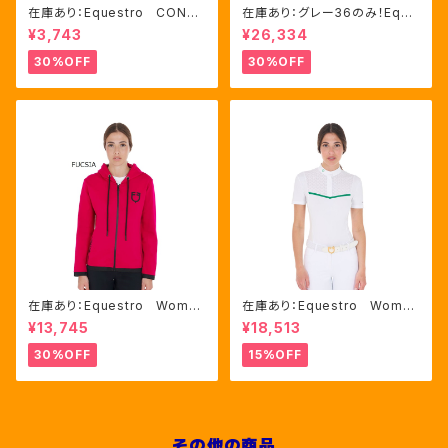
在庫あり：Equestro CONTR
在庫あり：グレー36のみ！Eque
ASTING LOGO ソックス 2
stro Women's Aria キュロ
¥3,743
¥26,334
色（ETU00019）
ット FULLグリップ（ET0675
0）
30%OFF
30%OFF
在庫あり：Equestro Wome
在庫あり：Equestro Wome
n's インターロックフロントジ
n's レース風競技用シャツ
¥13,745
¥18,513
ップ フーディ ピンク・ブルー
Mサイズのみ（ETW00221）
2色（ETW00046）
30%OFF
15%OFF
その他の商品