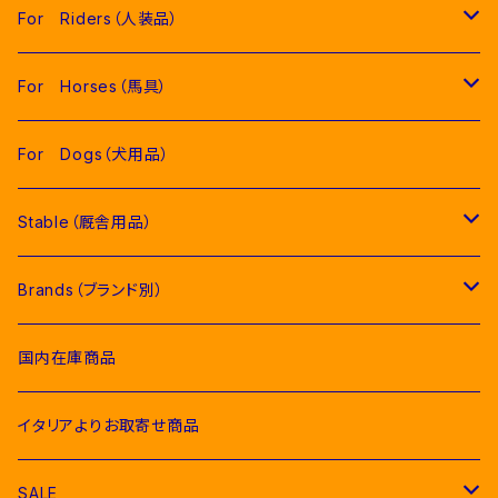
For Riders（人装品）
Men（男性用衣類）
For Horses（馬具）
Competition Jackets（競技用ジャケット）
Women（女性用衣類）
Pads（ゼッケン、パッド類）
For Dogs（犬用品）
Competition Shirts（競技用シャツ）
Competition Jackets（競技用ジャケット）
Jumping Pads（障害馬術用ゼッケン）
Young Riders（ジュニア用衣類）
Fly Veils（イヤーネット類）
Stable（厩舎用品）
Breeches（キュロット）
Competition Shirts（競技用シャツ）
Dressage Pads（馬場馬術用ゼッケン）
Competition Jackets（競技用ジャケット）
Socks & Ties（ソックス、ネクタイ類）
Bridles＆ Accesories （頭絡、手綱）
COMPETITION EQUIPMENT(競技会用品）
Brands（ブランド別）
Polo & T-Shirts（ポロシャツ、Tシャツ）
Breeches（キュロット、レギンス）
Pony Pads（ポニー用ゼッケン）
Competition Shirts（競技用シャツ）
Socks（ソックス）
Stable Curtains（厩舎かけ）
Raincoats（レインコート）
Bit（ハミ）
Horse Care（お手入れ用品）
Acavallo（アカバロ）
国内在庫商品
Hoodies & Sweatshirts（パーカー類）
Polo & T-Shirts（ポロシャツ、Tシャツ）
half pad（ハーフパッド等）
Breeches（キュロット）
Ties（ネクタイ類）
Bags（バッグ類）
Combs and Brushes（ブラシ）
Body Protector（ボディプロテクター）
Halter & Lead rope（無口、曳き手）
EGO７（エゴセブン）
イタリアよりお取寄せ商品
Softshell（ソフトシェル）
Hoodies & Sweatshirts（パーカー類）
Polo & T-Shirts（ポロシャツ、Tシャツ）
Belts（ベルト）
Rugs & Neck Cover（馬着）
EQUICOMFORT(エクイコンフォート）
SALE