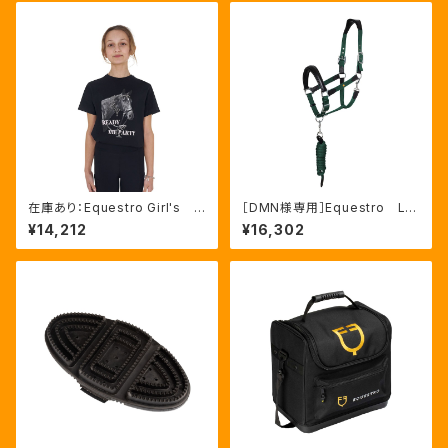
在庫あり：Equestro Girl's R
［DMN様専用］Equestro La
eady To The Party Ｔシャ
ni 無口＆引手セット グリー
¥14,212
¥16,302
ツ ラインストーンTシャツ（ETK
ン FULLサイズ（ETH03002
A00249）
N）