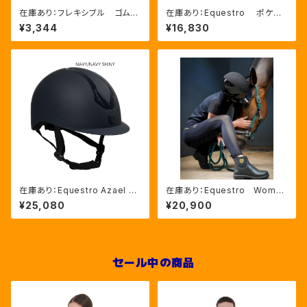
在庫あり：フレキシブル ゴムブ
在庫あり：Equestro ポケット
ラシ（ETS00006）
いっぱいグルーミングバッグ（ET
¥3,344
¥16,830
S02013）
在庫あり：Equestro Azael ユ
在庫あり：Equestro Wome
ニセックスヘルメットNAVY/NA
n’ｓ メッシュインサート フル
¥25,080
¥20,900
VYSHINY XLサイズ（ETU02
グリップレギンス（ETW00170）
011）
セール中の商品