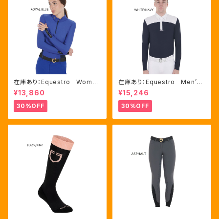
在庫あり：Equestro Wome
在庫あり：Equestro Men’ｓ
n's テクニカル トレーニング
メッシュコンビ 長袖 競技用
¥13,860
¥15,246
ポロシャツ Royal Blue、M
シャツ 2色Mサイズ（ETM000
サイズ（ETW00064）
60）
30%OFF
30%OFF