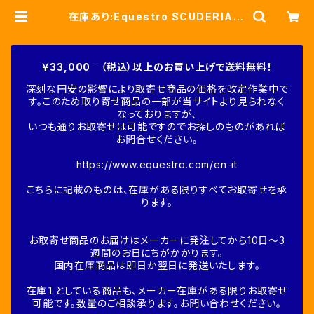
在庫あり:Equestro SCUDERIA ト
レーニングポロシャツ(ETM00213)
| Fine-Horse
￥33,000‐（税込）以上のお買い上げで送料無料！
深刻な円安の影響により取寄せ商品の価格を改定作業中で
す。このため取り寄せ商品の一部が当サイトより見られなく
なっておりますが、
いつも通りお取寄せは可能ですのでお探しのものがあれば
お問合せください。
https://www.equestro.com/en-it
こちらに記載のものは、在庫がある限りすべてお取寄せを承
ります。
お取寄せ商品のお届けはメーカーに発注してから10日～3
週間のお日にちがかかります。
国内在庫商品は即日か翌日に発送いたします。
在庫１としている商品も、メーカー在庫がある限りお取寄せ
可能です。数量のご相談承ります。お問い合わせください。