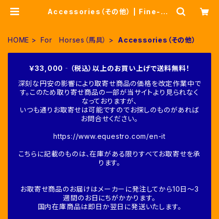
Accessories（その他） | Fine-Ho
rse
HOME
For Horses（馬具）
Accessories（その他）
￥33,000‐（税込）以上のお買い上げで送料無料！
深刻な円安の影響により取寄せ商品の価格を改定作業中で
す。このため取り寄せ商品の一部が当サイトより見られなく
なっておりますが、
いつも通りお取寄せは可能ですのでお探しのものがあれば
お問合せください。
https://www.equestro.com/en-it
こちらに記載のものは、在庫がある限りすべてお取寄せを承
ります。
お取寄せ商品のお届けはメーカーに発注してから10日～3
週間のお日にちがかかります。
国内在庫商品は即日か翌日に発送いたします。