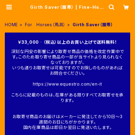
Girth Saver（腹帯） | Fine-Hors
e
HOME
For Horses（馬具）
Girth Saver（腹帯）
￥33,000‐（税込）以上のお買い上げで送料無料！
深刻な円安の影響により取寄せ商品の価格を改定作業中で
す。このため取り寄せ商品の一部が当サイトより見られなく
なっておりますが、
いつも通りお取寄せは可能ですのでお探しのものがあれば
お問合せください。
https://www.equestro.com/en-it
こちらに記載のものは、在庫がある限りすべてお取寄せを承
ります。
お取寄せ商品のお届けはメーカーに発注してから10日～3
週間のお日にちがかかります。
国内在庫商品は即日か翌日に発送いたします。