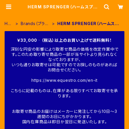
HERM SPRENGER（ハームスプリン
ガー） | Fine-Horse
HO
Brands（ブラン
HERM SPRENGER（ハームスプ
ME
ド別）
リンガー）
￥33,000‐（税込）以上のお買い上げで送料無料！
深刻な円安の影響により取寄せ商品の価格を改定作業中で
す。このため取り寄せ商品の一部が当サイトより見られなく
なっておりますが、
いつも通りお取寄せは可能ですのでお探しのものがあれば
お問合せください。
https://www.equestro.com/en-it
こちらに記載のものは、在庫がある限りすべてお取寄せを承
ります。
お取寄せ商品のお届けはメーカーに発注してから10日～3
週間のお日にちがかかります。
国内在庫商品は即日か翌日に発送いたします。