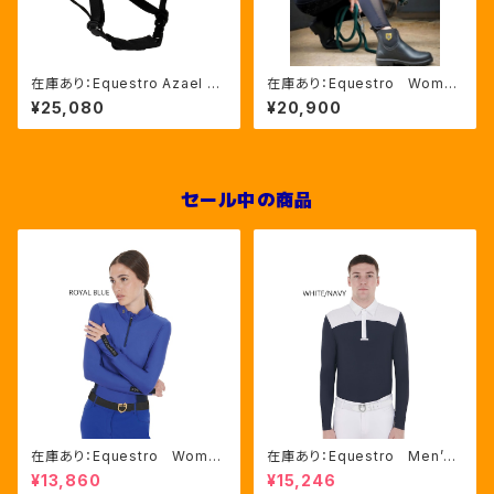
在庫あり：Equestro Azael ユ
在庫あり：Equestro Wome
ニセックスヘルメットNAVY/NA
n’ｓ メッシュインサート フル
¥25,080
¥20,900
VYSHINY XLサイズ（ETU02
グリップレギンス（ETW00170）
011）
セール中の商品
在庫あり：Equestro Wome
在庫あり：Equestro Men’ｓ
n's テクニカル トレーニング
メッシュコンビ 長袖 競技用
¥13,860
¥15,246
ポロシャツ Royal Blue、M
シャツ 2色Mサイズ（ETM000