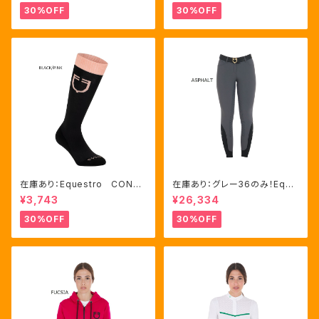
サイズ（ETW00064）
60）
30%OFF
30%OFF
在庫あり：Equestro CONTR
在庫あり：グレー36のみ！Eque
ASTING LOGO ソックス 2
stro Women's Aria キュロ
¥3,743
¥26,334
色（ETU00019）
ット FULLグリップ（ET0675
0）
30%OFF
30%OFF