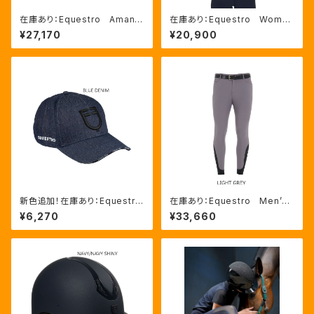
在庫あり：Equestro Amani
在庫あり：Equestro Wome
Kids' unisex スリムフィッ
n’ｓ レース長袖トレーニングシ
¥27,170
¥20,900
ト キュロット（ETK00002）
ャツ（ETW00269）
新色追加！在庫あり：Equestro
在庫あり：Equestro Men’S
Unisex ベースボールキャ
高機能サマーキュロット（ニーグ
¥6,270
¥33,660
ップ 17色 (ETU03003）
リップ）LIGHT GREY,WHIT
E,OXFORD TAN 3色（ET067
20）