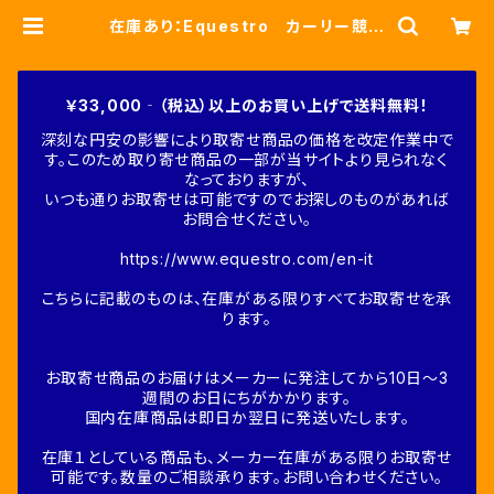
在庫あり：Equestro カーリー競技
用シャツ S・M・L （ETW00149）
| Fine-Horse
￥33,000‐（税込）以上のお買い上げで送料無料！
深刻な円安の影響により取寄せ商品の価格を改定作業中で
す。このため取り寄せ商品の一部が当サイトより見られなく
なっておりますが、
いつも通りお取寄せは可能ですのでお探しのものがあれば
お問合せください。
https://www.equestro.com/en-it
こちらに記載のものは、在庫がある限りすべてお取寄せを承
ります。
お取寄せ商品のお届けはメーカーに発注してから10日～3
週間のお日にちがかかります。
国内在庫商品は即日か翌日に発送いたします。
在庫１としている商品も、メーカー在庫がある限りお取寄せ
可能です。数量のご相談承ります。お問い合わせください。