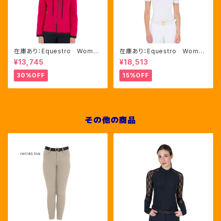
在庫あり：Equestro Wome
在庫あり：Equestro Wome
n's インターロックフロントジ
n's レース風競技用シャツ
¥13,745
¥18,513
ップ フーディ ピンク・ブルー
Mサイズのみ（ETW00221）
2色（ETW00046）
30%OFF
15%OFF
その他の商品