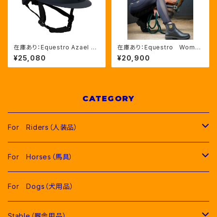
在庫あり：Equestro Azael ユ
在庫あり：Equestro Wome
ニセックスヘルメットNAVY/NA
n’ｓ メッシュインサート フル
¥25,080
¥20,900
VYSHINY XLサイズ（ETU02
グリップレギンス（ETW00170）
011）
CATEGORY
For Riders（人装品）
Men（男性用衣類）
For Horses（馬具）
Competition Jackets（競技用ジャケット）
Women（女性用衣類）
Pads（ゼッケン、パッド類）
For Dogs（犬用品）
Competition Shirts（競技用シャツ）
Competition Jackets（競技用ジャケット）
Jumping Pads（障害馬術用ゼッケン）
Young Riders（ジュニア用衣類）
Fly Veils（イヤーネット類）
Stable（厩舎用品）