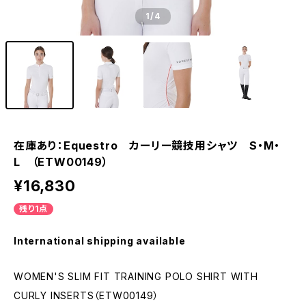
1
/4
在庫あり：Equestro カーリー競技用シャツ S・M・
L （ETW00149）
¥16,830
残り1点
International shipping available
WOMEN'S SLIM FIT TRAINING POLO SHIRT WITH
CURLY INSERTS（ETW00149）