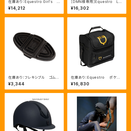
在庫あり：Equestro Girl's R
［DMN様専用］Equestro La
eady To The Party Ｔシャ
ni 無口＆引手セット グリー
¥14,212
¥16,302
ツ ラインストーンTシャツ（ETK
ン FULLサイズ（ETH03002
A00249）
N）
在庫あり：フレキシブル ゴムブ
在庫あり：Equestro ポケット
ラシ（ETS00006）
いっぱいグルーミングバッグ（ET
¥3,344
¥16,830
S02013）