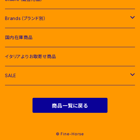
Breeches（キュロット）
Competition Shirts（競技用シャツ）
Dressage Pads（馬場馬術用ゼッケン）
Competition Jackets（競技用ジャケット）
Socks & Ties（ソックス、ネクタイ類）
Bridles＆ Accesories （頭絡、手綱）
COMPETITION EQUIPMENT(競技会用品）
Brands（ブランド別）
Polo & T-Shirts（ポロシャツ、Tシャツ）
Breeches（キュロット、レギンス）
Pony Pads（ポニー用ゼッケン）
Competition Shirts（競技用シャツ）
Socks（ソックス）
Stable Curtains（厩舎かけ）
Raincoats（レインコート）
Bit（ハミ）
Horse Care（お手入れ用品）
Acavallo（アカバロ）
国内在庫商品
Hoodies & Sweatshirts（パーカー類）
Polo & T-Shirts（ポロシャツ、Tシャツ）
half pad（ハーフパッド等）
Breeches（キュロット）
Ties（ネクタイ類）
Bags（バッグ類）
Combs and Brushes（ブラシ）
Body Protector（ボディプロテクター）
Halter & Lead rope（無口、曳き手）
EGO７（エゴセブン）
イタリアよりお取寄せ商品
Softshell（ソフトシェル）
Hoodies & Sweatshirts（パーカー類）
Polo & T-Shirts（ポロシャツ、Tシャツ）
Belts（ベルト）
Rugs & Neck Cover（馬着）
EQUICOMFORT(エクイコンフォート）
SALE
Bomber & Vest（アウター、ベスト）
KNIT WEAR （ニットセーター）
Hoodies & Sweatshirts（パーカー類）
Gloves（乗馬用グローブ）
Martingale （マルタン、胸がい）
Equestro(エクエストロ）
For Riders（人装品）
Softshell（ソフトシェル）
商品一覧に戻る
Bomber & Vest（アウター、ベスト）
Men & Women（大人用）
Men（男性用衣類）
Foot Wear（乗馬用ブーツ類）
Girth Saver（腹帯）
HKM（エイチケーエム）
For Horses(馬具）
Bomber & Vest（アウター、ベスト）
Kids（子供用）
Women（女性用衣類）
Boots（長靴）
Helmets（乗馬用ヘルメット）
Protecthions（プロテクター類）
KASK（カスク）
© Fine-Horse