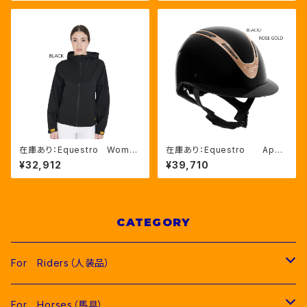
在庫あり：Equestro Wome
在庫あり：Equestro Apoc
n's ３Layer レインコート
alypse ワイドバイザー ヘルメ
¥32,912
¥39,710
BLACK、NAVY,BEIGE、3色（E
ット Black、Mサイズ（ETW02
TW00025）
016）
CATEGORY
For Riders（人装品）
Men（男性用衣類）
For Horses（馬具）