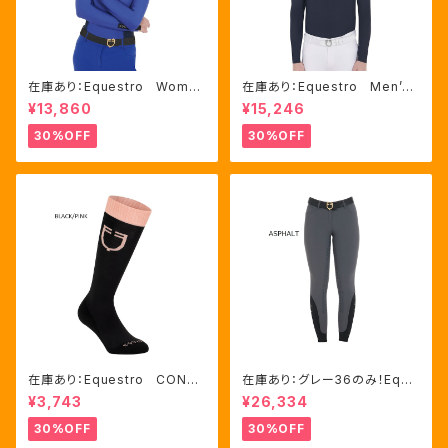
在庫あり：Equestro Wome
在庫あり：Equestro Men’ｓ
n's テクニカル トレーニング
メッシュコンビ 長袖 競技用
¥13,860
¥15,246
ポロシャツ Royal Blue、M
シャツ 2色Mサイズ（ETM000
サイズ（ETW00064）
60）
30%OFF
30%OFF
在庫あり：Equestro CONTR
在庫あり：グレー36のみ！Eque
ASTING LOGO ソックス 2
stro Women's Aria キュロ
¥3,743
¥26,334
色（ETU00019）
ット FULLグリップ（ET0675
0）
30%OFF
30%OFF