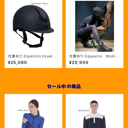
在庫あり：Equestro Azael ユ
在庫あり：Equestro Wome
ニセックスヘルメットNAVY/NA
n’ｓ メッシュインサート フル
¥25,080
¥20,900
VYSHINY XLサイズ（ETU02
グリップレギンス（ETW00170）
011）
セール中の商品