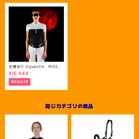
在庫あり：Equestro RIDERT
ECH Women's メッシュコ
¥15,444
ンビ競技用シャツS、M、Lサイズ
（ETW00172）
40%OFF
同じカテゴリの商品