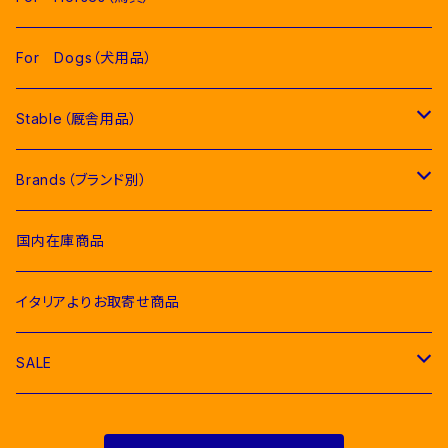
Competition Jackets（競技用ジャケット）
Women（女性用衣類）
Pads（ゼッケン、パッド類）
For Dogs（犬用品）
Competition Shirts（競技用シャツ）
Competition Jackets（競技用ジャケット）
Jumping Pads（障害馬術用ゼッケン）
Young Riders（ジュニア用衣類）
Fly Veils（イヤーネット類）
Stable（厩舎用品）
Breeches（キュロット）
Competition Shirts（競技用シャツ）
Dressage Pads（馬場馬術用ゼッケン）
Competition Jackets（競技用ジャケット）
Socks & Ties（ソックス、ネクタイ類）
Bridles＆ Accesories （頭絡、手綱）
COMPETITION EQUIPMENT(競技会用品）
Brands（ブランド別）
Polo & T-Shirts（ポロシャツ、Tシャツ）
Breeches（キュロット、レギンス）
Pony Pads（ポニー用ゼッケン）
Competition Shirts（競技用シャツ）
Socks（ソックス）
Stable Curtains（厩舎かけ）
Raincoats（レインコート）
Bit（ハミ）
Horse Care（お手入れ用品）
Acavallo（アカバロ）
国内在庫商品
Hoodies & Sweatshirts（パーカー類）
Polo & T-Shirts（ポロシャツ、Tシャツ）
half pad（ハーフパッド等）
Breeches（キュロット）
Ties（ネクタイ類）
Bags（バッグ類）
Combs and Brushes（ブラシ）
Body Protector（ボディプロテクター）
Halter & Lead rope（無口、曳き手）
EGO７（エゴセブン）
イタリアよりお取寄せ商品
Softshell（ソフトシェル）
Hoodies & Sweatshirts（パーカー類）
Polo & T-Shirts（ポロシャツ、Tシャツ）
Belts（ベルト）
Rugs & Neck Cover（馬着）
EQUICOMFORT(エクイコンフォート）
SALE
Bomber & Vest（アウター、ベスト）
KNIT WEAR （ニットセーター）
Hoodies & Sweatshirts（パーカー類）
Gloves（乗馬用グローブ）
Martingale （マルタン、胸がい）
Equestro(エクエストロ）
For Riders（人装品）