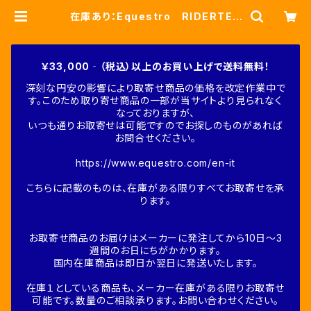
在庫あり：Equestro RIDERTEC
H Women's メッシュコンビ競技
用シャツS、M、Lサイズ（ETW0017
2） | Fine-Horse
￥33,000‐（税込）以上のお買い上げで送料無料！
深刻な円安の影響により取寄せ商品の価格を改定作業中で
す。このため取り寄せ商品の一部が当サイトより見られなく
なっておりますが、
いつも通りお取寄せは可能ですのでお探しのものがあれば
お問合せください。
https://www.equestro.com/en-it
こちらに記載のものは、在庫がある限りすべてお取寄せを承
ります。
お取寄せ商品のお届けはメーカーに発注してから10日～3
週間のお日にちがかかります。
国内在庫商品は即日か翌日に発送いたします。
在庫１としている商品も、メーカー在庫がある限りお取寄せ
可能です。数量のご相談承ります。お問い合わせください。