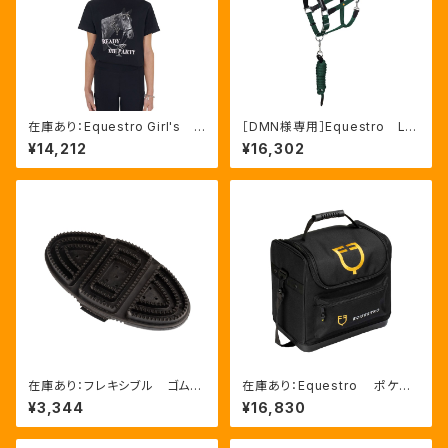
在庫あり：Equestro Girl's R
［DMN様専用］Equestro La
eady To The Party Ｔシャ
ni 無口＆引手セット グリー
¥14,212
¥16,302
ツ ラインストーンTシャツ（ETK
ン FULLサイズ（ETH03002
A00249）
N）
在庫あり：フレキシブル ゴムブ
在庫あり：Equestro ポケット
ラシ（ETS00006）
いっぱいグルーミングバッグ（ET
¥3,344
¥16,830
S02013）