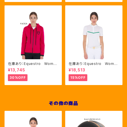
在庫あり：Equestro Wome
在庫あり：Equestro Wome
n's インターロックフロントジ
n's レース風競技用シャツ
¥13,745
¥18,513
ップ フーディ ピンク・ブルー
Mサイズのみ（ETW00221）
2色（ETW00046）
30%OFF
15%OFF
その他の商品