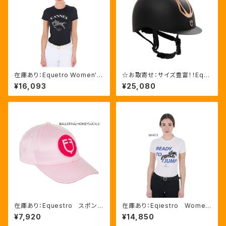
在庫あり：Equetro Women's
☆お取寄せ：サイズ豊富！！Equ
カンヌ ラインストーンTシャツ
estro Azael ユニセックスヘル
¥16,093
¥25,080
（ETW00245）
メット ６色5サイズ（ETU0201
1）
在庫あり：Equestro スポンジ
在庫あり：Eqiestro Wome
ロゴ ベースボールキャップ
n's しま馬コットンTシャツ ２
¥7,920
¥14,850
４色（ETU03045）
色（ETW00200）