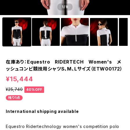
1
/9
在庫あり：Equestro RIDERTECH Women's メ
ッシュコンビ競技用シャツS、M、Lサイズ（ETW00172）
¥15,444
¥25,740
40%OFF
残り1点
International shipping available
Equestro Ridertechnology women's competition polo