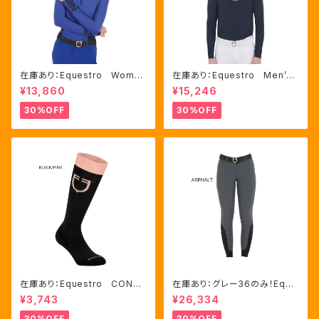
在庫あり：Equestro Wome
在庫あり：Equestro Men’ｓ
n's テクニカル トレーニング
メッシュコンビ 長袖 競技用
¥13,860
¥15,246
ポロシャツ Royal Blue、M
シャツ 2色Mサイズ（ETM000
サイズ（ETW00064）
60）
30%OFF
30%OFF
在庫あり：Equestro CONTR
在庫あり：グレー36のみ！Eque
ASTING LOGO ソックス 2
stro Women's Aria キュロ
¥3,743
¥26,334
色（ETU00019）
ット FULLグリップ（ET0675
0）
30%OFF
30%OFF