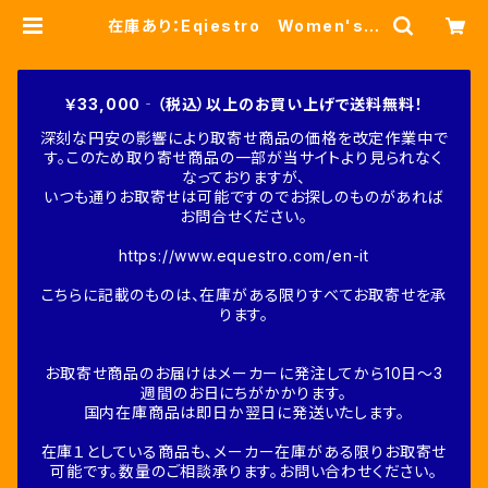
在庫あり：Eqiestro Women's
しま馬コットンTシャツ ２色（ETW
00200） | Fine-Horse
￥33,000‐（税込）以上のお買い上げで送料無料！
深刻な円安の影響により取寄せ商品の価格を改定作業中で
す。このため取り寄せ商品の一部が当サイトより見られなく
なっておりますが、
いつも通りお取寄せは可能ですのでお探しのものがあれば
お問合せください。
https://www.equestro.com/en-it
こちらに記載のものは、在庫がある限りすべてお取寄せを承
ります。
お取寄せ商品のお届けはメーカーに発注してから10日～3
週間のお日にちがかかります。
国内在庫商品は即日か翌日に発送いたします。
在庫１としている商品も、メーカー在庫がある限りお取寄せ
可能です。数量のご相談承ります。お問い合わせください。