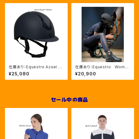
在庫あり：Equestro Azael ユ
在庫あり：Equestro Wome
ニセックスヘルメットNAVY/NA
n’ｓ メッシュインサート フル
¥25,080
¥20,900
VYSHINY XLサイズ（ETU02
グリップレギンス（ETW00170）
011）
セール中の商品