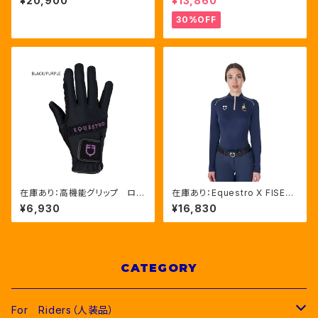
¥20,900
¥13,860
ャツ（ETW00269）
ィ 2色（ETW00186）
30%OFF
在庫あり：高機能グリップ ロゴ
在庫あり：Equestro X FISE
入りライディンググローブ ３色
Women's 長袖トレーニング
¥6,930
¥16,830
（ETU03017）
シャツ ネイビー（LFETW000
64）
CATEGORY
For Riders（人装品）