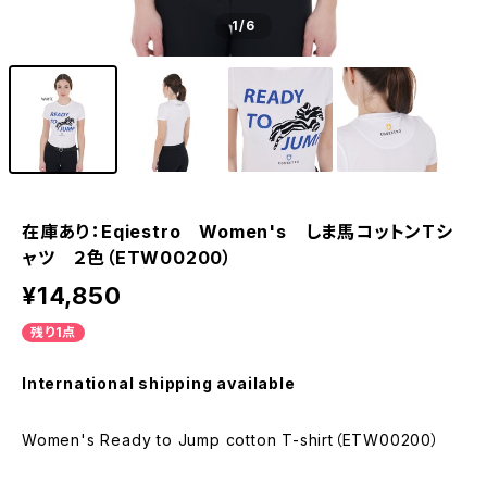
1
/6
在庫あり：Eqiestro Women's しま馬コットンTシ
ャツ ２色（ETW00200）
¥14,850
残り1点
International shipping available
Women's Ready to Jump cotton T-shirt（ETW00200）