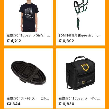
在庫あり：Equestro Girl's R
［DMN様専用］Equestro La
eady To The Party Ｔシャ
ni 無口＆引手セット グリー
¥14,212
¥16,302
ツ ラインストーンTシャツ（ETK
ン FULLサイズ（ETH03002
A00249）
N）
在庫あり：フレキシブル ゴムブ
在庫あり：Equestro ポケット
ラシ（ETS00006）
いっぱいグルーミングバッグ（ET
¥3,344
¥16,830
S02013）