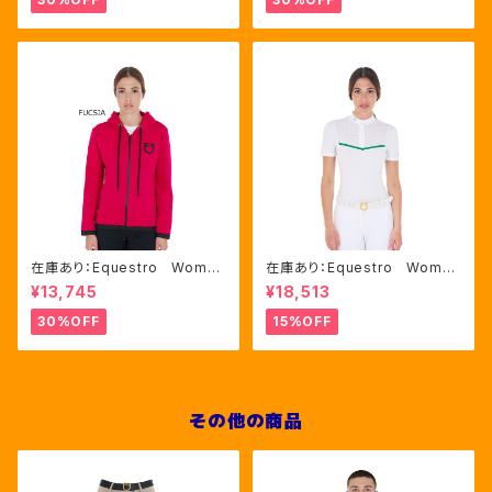
在庫あり：Equestro Wome
在庫あり：Equestro Wome
n's インターロックフロントジ
n's レース風競技用シャツ
¥13,745
¥18,513
ップ フーディ ピンク・ブルー
Mサイズのみ（ETW00221）
2色（ETW00046）
30%OFF
15%OFF
その他の商品