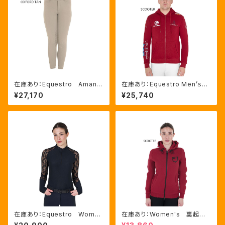
在庫あり：Equestro Amani
在庫あり：Equestro Men’ｓマ
Kids' unisex スリムフィッ
ルチロゴパーカー２色（ETM00
¥27,170
¥25,740
ト キュロット（ETK00002）
012S）
在庫あり：Equestro Wome
在庫あり：Women's 裏起
n’ｓ レース長袖トレーニングシ
毛 サイドライン ロゴフーデ