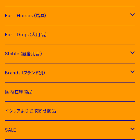
Men（男性用衣類）
For Horses（馬具）
Competition Jackets（競技用ジャケット）
Women（女性用衣類）
Pads（ゼッケン、パッド類）
For Dogs（犬用品）
Competition Shirts（競技用シャツ）
Competition Jackets（競技用ジャケット）
Jumping Pads（障害馬術用ゼッケン）
Young Riders（ジュニア用衣類）
Fly Veils（イヤーネット類）
Stable（厩舎用品）
Breeches（キュロット）
Competition Shirts（競技用シャツ）
Dressage Pads（馬場馬術用ゼッケン）
Competition Jackets（競技用ジャケット）
Socks & Ties（ソックス、ネクタイ類）
Bridles＆ Accesories （頭絡、手綱）
COMPETITION EQUIPMENT(競技会用品）
Brands（ブランド別）
Polo & T-Shirts（ポロシャツ、Tシャツ）
Breeches（キュロット、レギンス）
Pony Pads（ポニー用ゼッケン）
Competition Shirts（競技用シャツ）
Socks（ソックス）
Stable Curtains（厩舎かけ）
Raincoats（レインコート）
Bit（ハミ）
Horse Care（お手入れ用品）
Acavallo（アカバロ）
国内在庫商品
Hoodies & Sweatshirts（パーカー類）
Polo & T-Shirts（ポロシャツ、Tシャツ）
half pad（ハーフパッド等）
Breeches（キュロット）
Ties（ネクタイ類）
Bags（バッグ類）
Combs and Brushes（ブラシ）
Body Protector（ボディプロテクター）
Halter & Lead rope（無口、曳き手）
EGO７（エゴセブン）
イタリアよりお取寄せ商品
Softshell（ソフトシェル）
Hoodies & Sweatshirts（パーカー類）
Polo & T-Shirts（ポロシャツ、Tシャツ）
Belts（ベルト）
Rugs & Neck Cover（馬着）
EQUICOMFORT(エクイコンフォート）
SALE