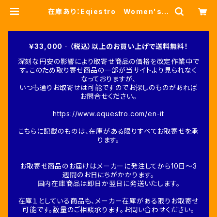
在庫あり：Eqiestro Women's
ブチ馬コットンTシャツ BLACK（E
TW00204） | Fine-Horse
￥33,000‐（税込）以上のお買い上げで送料無料！
深刻な円安の影響により取寄せ商品の価格を改定作業中で
す。このため取り寄せ商品の一部が当サイトより見られなく
なっておりますが、
いつも通りお取寄せは可能ですのでお探しのものがあれば
お問合せください。
https://www.equestro.com/en-it
こちらに記載のものは、在庫がある限りすべてお取寄せを承
ります。
お取寄せ商品のお届けはメーカーに発注してから10日～3
週間のお日にちがかかります。
国内在庫商品は即日か翌日に発送いたします。
在庫１としている商品も、メーカー在庫がある限りお取寄せ
可能です。数量のご相談承ります。お問い合わせください。