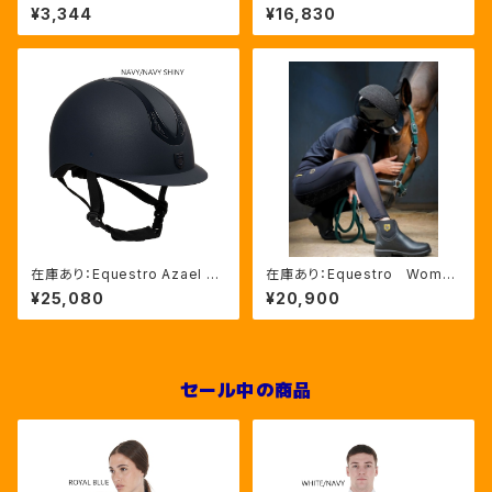
ラシ（ETS00006）
いっぱいグルーミングバッグ（ET
¥3,344
¥16,830
S02013）
在庫あり：Equestro Azael ユ
在庫あり：Equestro Wome
ニセックスヘルメットNAVY/NA
n’ｓ メッシュインサート フル
¥25,080
¥20,900
VYSHINY XLサイズ（ETU02
グリップレギンス（ETW00170）
011）
セール中の商品