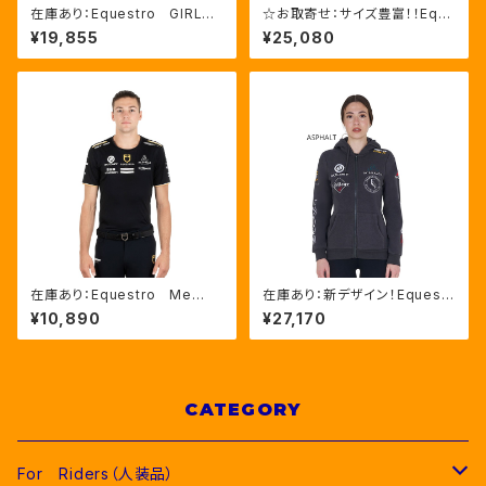
在庫あり：Equestro GIRLS'
☆お取寄せ：サイズ豊富！！Equ
スリムフィット フルグリップ
estro Azael ユニセックスヘル
¥19,855
¥25,080
レギンス 3色 （ETKU0004
メット ６色5サイズ（ETU0201
7）
1）
在庫あり：Equestro Me
在庫あり：新デザイン！Equestr
n’ｓ マルチロゴTシャツ（ETM
o Women’ｓマルチロゴパーカ
¥10,890
¥27,170
00171）
ー２色（ETW00012SZ）
CATEGORY
For Riders（人装品）