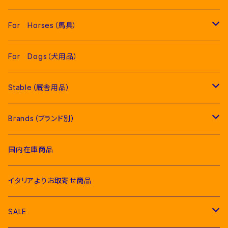
Men（男性用衣類）
For Horses（馬具）
Competition Jackets（競技用ジャケット）
Women（女性用衣類）
Pads（ゼッケン、パッド類）
For Dogs（犬用品）
Competition Shirts（競技用シャツ）
Competition Jackets（競技用ジャケット）
Jumping Pads（障害馬術用ゼッケン）
Young Riders（ジュニア用衣類）
Fly Veils（イヤーネット類）
Stable（厩舎用品）
Breeches（キュロット）
Competition Shirts（競技用シャツ）
Dressage Pads（馬場馬術用ゼッケン）
Competition Jackets（競技用ジャケット）
Socks & Ties（ソックス、ネクタイ類）
Bridles＆ Accesories （頭絡、手綱）
COMPETITION EQUIPMENT(競技会用品）
Brands（ブランド別）
Polo & T-Shirts（ポロシャツ、Tシャツ）
Breeches（キュロット、レギンス）
Pony Pads（ポニー用ゼッケン）
Competition Shirts（競技用シャツ）
Socks（ソックス）
Stable Curtains（厩舎かけ）
Raincoats（レインコート）
Bit（ハミ）
Horse Care（お手入れ用品）
Acavallo（アカバロ）
国内在庫商品
Hoodies & Sweatshirts（パーカー類）
Polo & T-Shirts（ポロシャツ、Tシャツ）
half pad（ハーフパッド等）
Breeches（キュロット）
Ties（ネクタイ類）
Bags（バッグ類）
Combs and Brushes（ブラシ）
Body Protector（ボディプロテクター）
Halter & Lead rope（無口、曳き手）
EGO７（エゴセブン）
イタリアよりお取寄せ商品
Softshell（ソフトシェル）
Hoodies & Sweatshirts（パーカー類）
Polo & T-Shirts（ポロシャツ、Tシャツ）
Belts（ベルト）
Rugs & Neck Cover（馬着）
EQUICOMFORT(エクイコンフォート）
SALE