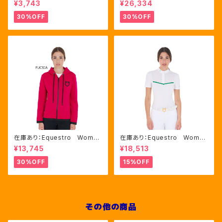
¥3,743
¥26,334
色（ETU00019）
ット FULLグリップ（ET0675
0）
30%OFF
30%OFF
在庫あり：Equestro Wome
在庫あり：Equestro Wome
n's インターロックフロントジ
n's レース風競技用シャツ
¥13,745
¥18,513
ップ フーディ ピンク・ブルー
Mサイズのみ（ETW00221）
2色（ETW00046）
30%OFF
15%OFF
その他の商品