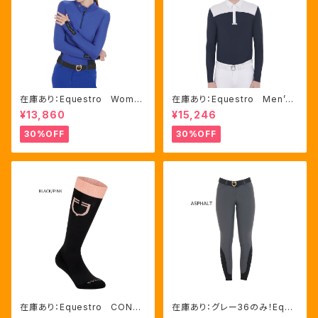
在庫あり：Equestro Wome
在庫あり：Equestro Men’ｓ
n's テクニカル トレーニング
メッシュコンビ 長袖 競技用
¥13,860
¥15,246
ポロシャツ Royal Blue、M
シャツ 2色Mサイズ（ETM000
サイズ（ETW00064）
60）
30%OFF
30%OFF
在庫あり：Equestro CONTR
在庫あり：グレー36のみ！Eque
ASTING LOGO ソックス 2
stro Women's Aria キュロ