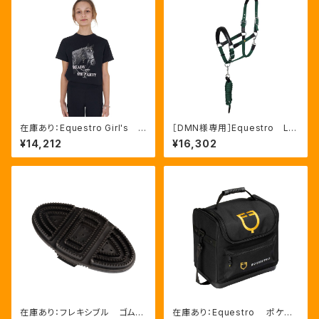
在庫あり：Equestro Girl's R
［DMN様専用］Equestro La
eady To The Party Ｔシャ
ni 無口＆引手セット グリー
¥14,212
¥16,302
ツ ラインストーンTシャツ（ETK
ン FULLサイズ（ETH03002
A00249）
N）
在庫あり：フレキシブル ゴムブ
在庫あり：Equestro ポケット