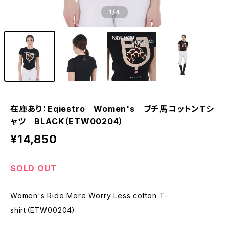
1
/4
在庫あり：Eqiestro Women's ブチ馬コットンTシ
ャツ BLACK（ETW00204）
¥14,850
SOLD OUT
Women's Ride More Worry Less cotton T-
shirt（ETW00204）