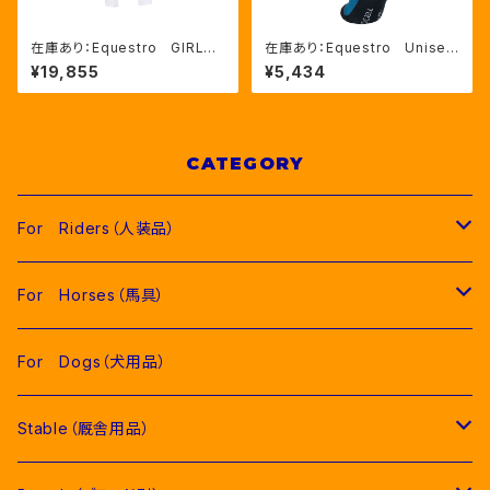
在庫あり：Equestro GIRLS'
在庫あり：Equestro Unisex
スリムフィット フルグリップ
綿混 ロゴソックス（ETU00
¥19,855
¥5,434
レギンス 3色 （ETKU0004
023）
7）
CATEGORY
For Riders（人装品）
Men（男性用衣類）
For Horses（馬具）
Competition Jackets（競技用ジャケット）
Women（女性用衣類）
Pads（ゼッケン、パッド類）
For Dogs（犬用品）
Competition Shirts（競技用シャツ）
Competition Jackets（競技用ジャケット）
Jumping Pads（障害馬術用ゼッケン）
Young Riders（ジュニア用衣類）
Fly Veils（イヤーネット類）
Stable（厩舎用品）
Breeches（キュロット）
Competition Shirts（競技用シャツ）
Dressage Pads（馬場馬術用ゼッケン）