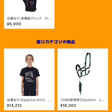
在庫あり：高機能グリップ ロゴ
入りライディンググローブ ３色
¥6,930
（ETU03017）
同じカテゴリの商品
在庫あり：Equestro Girl's R
［DMN様専用］Equestro La
eady To The Party Ｔシャ
ni 無口＆引手セット グリー
¥14,212
¥16,302
ツ ラインストーンTシャツ（ETK
ン FULLサイズ（ETH03002
A00249）
N）