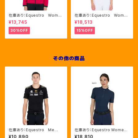
在庫あり：Equestro Wome
在庫あり：Equestro Wome
n's インターロックフロントジ
n's レース風競技用シャツ
¥13,745
¥18,513
ップ フーディ ピンク・ブルー
Mサイズのみ（ETW00221）
2色（ETW00046）
30%OFF
15%OFF
その他の商品
在庫あり：Equestro Me
在庫あり：Equestro Wome
n’ｓ マルチロゴTシャツ（ETM
n's 半袖トレーニングシャツ 2
¥10,890
¥18,810