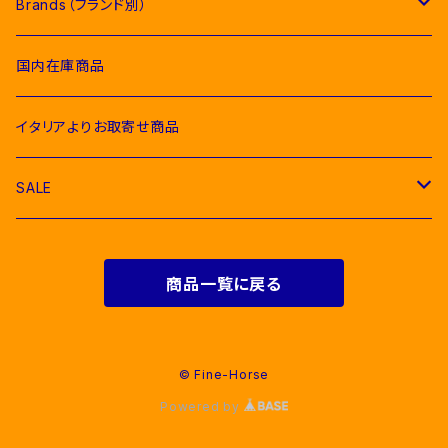
Competition Jackets（競技用ジャケット）
Socks & Ties（ソックス、ネクタイ類）
Bridles＆ Accesories （頭絡、手綱）
COMPETITION EQUIPMENT(競技会用品）
Brands（ブランド別）
Polo & T-Shirts（ポロシャツ、Tシャツ）
Breeches（キュロット、レギンス）
Pony Pads（ポニー用ゼッケン）
Competition Shirts（競技用シャツ）
Socks（ソックス）
Stable Curtains（厩舎かけ）
Raincoats（レインコート）
Bit（ハミ）
Horse Care（お手入れ用品）
Acavallo（アカバロ）
国内在庫商品
Hoodies & Sweatshirts（パーカー類）
Polo & T-Shirts（ポロシャツ、Tシャツ）
half pad（ハーフパッド等）
Breeches（キュロット）
Ties（ネクタイ類）
Bags（バッグ類）
Combs and Brushes（ブラシ）
Body Protector（ボディプロテクター）
Halter & Lead rope（無口、曳き手）
EGO７（エゴセブン）
イタリアよりお取寄せ商品
Softshell（ソフトシェル）
Hoodies & Sweatshirts（パーカー類）
Polo & T-Shirts（ポロシャツ、Tシャツ）
Belts（ベルト）
Rugs & Neck Cover（馬着）
EQUICOMFORT(エクイコンフォート）
SALE
Bomber & Vest（アウター、ベスト）
KNIT WEAR （ニットセーター）
Hoodies & Sweatshirts（パーカー類）
Gloves（乗馬用グローブ）
Martingale （マルタン、胸がい）
Equestro(エクエストロ）
For Riders（人装品）
Softshell（ソフトシェル）
商品一覧に戻る
Bomber & Vest（アウター、ベスト）
Men & Women（大人用）
Men（男性用衣類）
Foot Wear（乗馬用ブーツ類）
Girth Saver（腹帯）
HKM（エイチケーエム）
For Horses(馬具）
Bomber & Vest（アウター、ベスト）
Kids（子供用）
Women（女性用衣類）
Boots（長靴）
Helmets（乗馬用ヘルメット）
Protecthions（プロテクター類）
KASK（カスク）
© Fine-Horse
Powered by
Young Riders（ジュニア用衣類）
Ankle Boots （ショートブーツ）
Hats & Caps（帽子）
Bandages（肢巻類）
Cavalleria Toscana（カバレリアトスカーナ）