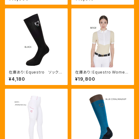
00171）
色 (ETW00313)
在庫あり：Equestro ソック
在庫あり：Equestro Wome
ス イタリアンフラッグ ３色
n's スリムフィット プリーツ
¥4,180
¥19,800
（ETU00012）
競技用シャツ ベージュ、薄ピン
ク 、ネイビー ３色（ETW0003
4）