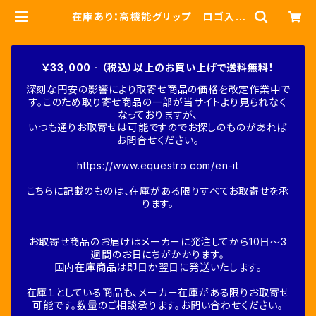
在庫あり：高機能グリップ ロゴ入り
ライディンググローブ ３色（ETU03
017） | Fine-Horse
￥33,000‐（税込）以上のお買い上げで送料無料！
深刻な円安の影響により取寄せ商品の価格を改定作業中で
す。このため取り寄せ商品の一部が当サイトより見られなく
なっておりますが、
いつも通りお取寄せは可能ですのでお探しのものがあれば
お問合せください。
https://www.equestro.com/en-it
こちらに記載のものは、在庫がある限りすべてお取寄せを承
ります。
お取寄せ商品のお届けはメーカーに発注してから10日～3
週間のお日にちがかかります。
国内在庫商品は即日か翌日に発送いたします。
在庫１としている商品も、メーカー在庫がある限りお取寄せ
可能です。数量のご相談承ります。お問い合わせください。