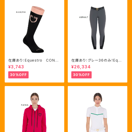
在庫あり：Equestro CONTR
在庫あり：グレー36のみ！Eque
ASTING LOGO ソックス 2
stro Women's Aria キュロ
¥3,743
¥26,334
色（ETU00019）
ット FULLグリップ（ET0675
0）
30%OFF
30%OFF