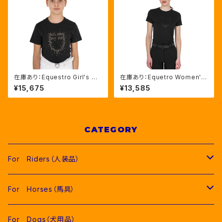
在庫あり：Equestro Girl's グ
在庫あり：Equetro Women's
リッターロゴTシャツ（ETKA00
ワントーンコットンTシャツ B
¥15,675
¥13,585
123）
LACK（ETW00332）
CATEGORY
For Riders（人装品）
Men（男性用衣類）
For Horses（馬具）
Competition Jackets（競技用ジャケット）
Women（女性用衣類）
Pads（ゼッケン、パッド類）
For Dogs（犬用品）