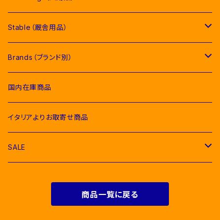
Competition Shirts（競技用シャツ）
Competition Jackets（競技用ジャケット）
Jumping Pads（障害馬術用ゼッケン）
Young Riders（ジュニア用衣類）
Fly Veils（イヤーネット類）
Stable（厩舎用品）
Breeches（キュロット）
Competition Shirts（競技用シャツ）
Dressage Pads（馬場馬術用ゼッケン）
Competition Jackets（競技用ジャケット）
Socks & Ties（ソックス、ネクタイ類）
Bridles＆ Accesories （頭絡、手綱）
COMPETITION EQUIPMENT(競技会用品）
Brands（ブランド別）
Polo & T-Shirts（ポロシャツ、Tシャツ）
Breeches（キュロット、レギンス）
Pony Pads（ポニー用ゼッケン）
Competition Shirts（競技用シャツ）
Socks（ソックス）
Stable Curtains（厩舎かけ）
Raincoats（レインコート）
Bit（ハミ）
Horse Care（お手入れ用品）
Acavallo（アカバロ）
国内在庫商品
Hoodies & Sweatshirts（パーカー類）
Polo & T-Shirts（ポロシャツ、Tシャツ）
half pad（ハーフパッド等）
Breeches（キュロット）
Ties（ネクタイ類）
Bags（バッグ類）
Combs and Brushes（ブラシ）
Body Protector（ボディプロテクター）
Halter & Lead rope（無口、曳き手）
EGO７（エゴセブン）
イタリアよりお取寄せ商品
Softshell（ソフトシェル）
Hoodies & Sweatshirts（パーカー類）
Polo & T-Shirts（ポロシャツ、Tシャツ）
Belts（ベルト）
Rugs & Neck Cover（馬着）
EQUICOMFORT(エクイコンフォート）
SALE
Bomber & Vest（アウター、ベスト）
KNIT WEAR （ニットセーター）
Hoodies & Sweatshirts（パーカー類）
Gloves（乗馬用グローブ）
Martingale （マルタン、胸がい）
Equestro(エクエストロ）
For Riders（人装品）
Softshell（ソフトシェル）
商品一覧に戻る
Bomber & Vest（アウター、ベスト）
Men & Women（大人用）
Men（男性用衣類）
Foot Wear（乗馬用ブーツ類）
Girth Saver（腹帯）
HKM（エイチケーエム）
For Horses(馬具）