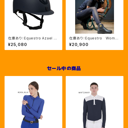
在庫あり：Equestro Azael ユ
在庫あり：Equestro Wome
ニセックスヘルメットNAVY/NA
n’ｓ メッシュインサート フル
¥25,080
¥20,900
VYSHINY XLサイズ（ETU02
グリップレギンス（ETW00170）
011）
セール中の商品