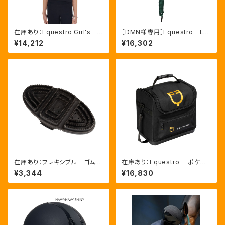
在庫あり：Equestro Girl's R
［DMN様専用］Equestro La
eady To The Party Ｔシャ
ni 無口＆引手セット グリー
¥14,212
¥16,302
ツ ラインストーンTシャツ（ETK
ン FULLサイズ（ETH03002
A00249）
N）
在庫あり：フレキシブル ゴムブ
在庫あり：Equestro ポケット
ラシ（ETS00006）
いっぱいグルーミングバッグ（ET
¥3,344
¥16,830
S02013）