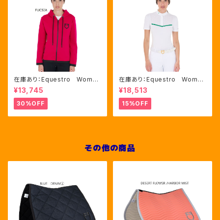
在庫あり：Equestro Wome
在庫あり：Equestro Wome
n's インターロックフロントジ
n's レース風競技用シャツ
¥13,745
¥18,513
ップ フーディ ピンク・ブルー
Mサイズのみ（ETW00221）
2色（ETW00046）
30%OFF
15%OFF
その他の商品