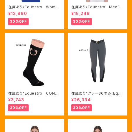
在庫あり：Equestro Wome
在庫あり：Equestro Men’ｓ
n's テクニカル トレーニング
メッシュコンビ 長袖 競技用
¥13,860
¥15,246
ポロシャツ Royal Blue、M
シャツ 2色Mサイズ（ETM000
サイズ（ETW00064）
60）
30%OFF
30%OFF
在庫あり：Equestro CONTR
在庫あり：グレー36のみ！Eque
ASTING LOGO ソックス 2
stro Women's Aria キュロ
¥3,743
¥26,334
色（ETU00019）
ット FULLグリップ（ET0675
0）
30%OFF
30%OFF