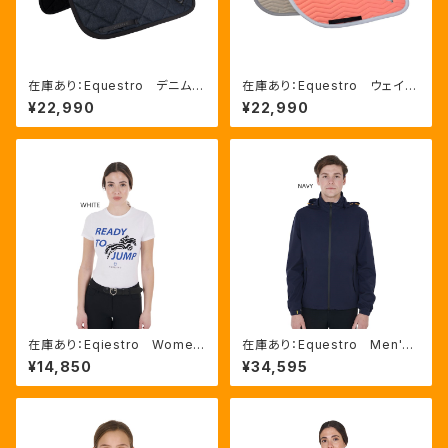
在庫あり：Equestro デニム
在庫あり：Equestro ウェイブ
馬場馬術用ゼッケン 2色（ETH
キルト 障害用ゼッケン 3色
¥22,990
¥22,990
09085）
FULLサイズのみ（ETH0906
0）
在庫あり：Eqiestro Wome
在庫あり：Equestro Men's
n's しま馬コットンTシャツ ２
３Layer レインコート BL
¥14,850
¥34,595
色（ETW00200）
ACK、NAVY ２色（ETM0002
5）