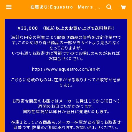
在庫あり：Equestro Men’ｓ マ
ルチロゴTシャツ（ETM00171） | Fi
ne-Horse
￥33,000‐（税込）以上のお買い上げで送料無料！
深刻な円安の影響により取寄せ商品の価格を改定作業中で
す。このため取り寄せ商品の一部が当サイトより見られなく
なっておりますが、
いつも通りお取寄せは可能ですのでお探しのものがあれば
お問合せください。
https://www.equestro.com/en-it
こちらに記載のものは、在庫がある限りすべてお取寄せを承
ります。
お取寄せ商品のお届けはメーカーに発注してから10日～3
週間のお日にちがかかります。
国内在庫商品は即日か翌日に発送いたします。
在庫１としている商品も、メーカー在庫がある限りお取寄せ
可能です。数量のご相談承ります。お問い合わせください。