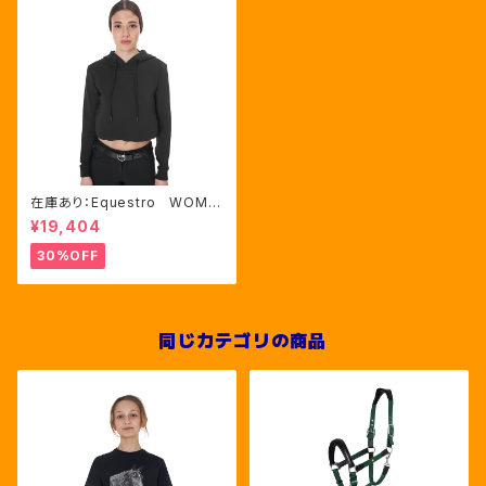
在庫あり：Equestro WOME
N'S カットアウトフーディ BLA
¥19,404
CK S・M・Lサイズ（ETW001
42）
30%OFF
同じカテゴリの商品