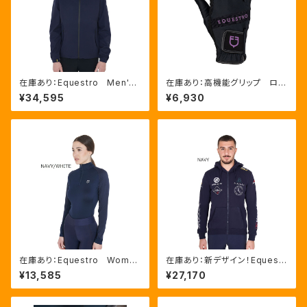
在庫あり：Equestro Men's
在庫あり：高機能グリップ ロゴ
３Layer レインコート BL
入りライディンググローブ ３色
¥34,595
¥6,930
ACK、NAVY ２色（ETM0002
（ETU03017）
5）
在庫あり：Equestro Wome
在庫あり：新デザイン！Equestr
n's UVカット ベースレイヤ
o Men’ｓマルチロゴパーカー２
¥13,585
¥27,170
ー 3色 XS、S、Lサイズ （E
色（ETM00012SZ）
TW00007）