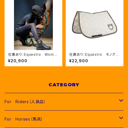
在庫あり：Equestro Wome
在庫あり：Equestro モノグラ
n’ｓ メッシュインサート フル
ムプリント 障害馬術用ゼッケ
¥20,900
¥22,900
グリップレギンス（ETW00170）
ン FULLサイズ（ETH0907
8）
CATEGORY
For Riders（人装品）
Men（男性用衣類）
For Horses（馬具）