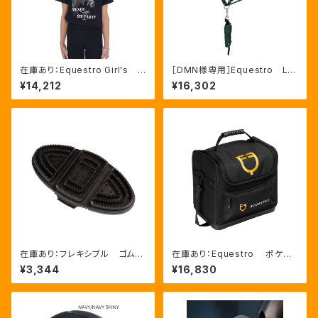
在庫あり：Equestro Girl's R
［DMN様専用］Equestro La
eady To The Party Ｔシャ
ni 無口＆引手セット グリー
¥14,212
¥16,302
ツ ラインストーンTシャツ（ETK
ン FULLサイズ（ETH03002
A00249）
N）
在庫あり：フレキシブル ゴムブ
在庫あり：Equestro ポケット
ラシ（ETS00006）
いっぱいグルーミングバッグ（ET
¥3,344
¥16,830
S02013）