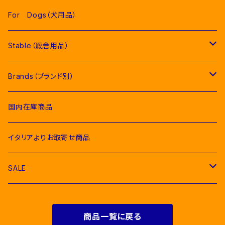
Competition Jackets（競技用ジャケット）
Women（女性用衣類）
Pads（ゼッケン、パッド類）
For Dogs（犬用品）
Competition Shirts（競技用シャツ）
Competition Jackets（競技用ジャケット）
Jumping Pads（障害馬術用ゼッケン）
Young Riders（ジュニア用衣類）
Fly Veils（イヤーネット類）
Stable（厩舎用品）
Breeches（キュロット）
Competition Shirts（競技用シャツ）
Dressage Pads（馬場馬術用ゼッケン）
Competition Jackets（競技用ジャケット）
Socks & Ties（ソックス、ネクタイ類）
Bridles＆ Accesories （頭絡、手綱）
COMPETITION EQUIPMENT(競技会用品）
Brands（ブランド別）
Polo & T-Shirts（ポロシャツ、Tシャツ）
Breeches（キュロット、レギンス）
Pony Pads（ポニー用ゼッケン）
Competition Shirts（競技用シャツ）
Socks（ソックス）
Stable Curtains（厩舎かけ）
Raincoats（レインコート）
Bit（ハミ）
Horse Care（お手入れ用品）
Acavallo（アカバロ）
国内在庫商品
Hoodies & Sweatshirts（パーカー類）
Polo & T-Shirts（ポロシャツ、Tシャツ）
half pad（ハーフパッド等）
Breeches（キュロット）
Ties（ネクタイ類）
Bags（バッグ類）
Combs and Brushes（ブラシ）
Body Protector（ボディプロテクター）
Halter & Lead rope（無口、曳き手）
EGO７（エゴセブン）
イタリアよりお取寄せ商品
Softshell（ソフトシェル）
Hoodies & Sweatshirts（パーカー類）
Polo & T-Shirts（ポロシャツ、Tシャツ）
Belts（ベルト）
Rugs & Neck Cover（馬着）
EQUICOMFORT(エクイコンフォート）
SALE
Bomber & Vest（アウター、ベスト）
KNIT WEAR （ニットセーター）
Hoodies & Sweatshirts（パーカー類）
Gloves（乗馬用グローブ）
Martingale （マルタン、胸がい）
Equestro(エクエストロ）
For Riders（人装品）
Softshell（ソフトシェル）
商品一覧に戻る
Bomber & Vest（アウター、ベスト）