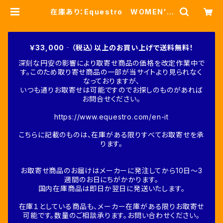
在庫あり：Equestro WOMEN'S
カットアウトフーディ BLACK S・
M・Lサイズ（ETW00142） | Fine-
Horse
￥33,000‐（税込）以上のお買い上げで送料無料！
深刻な円安の影響により取寄せ商品の価格を改定作業中で
す。このため取り寄せ商品の一部が当サイトより見られなく
なっておりますが、
いつも通りお取寄せは可能ですのでお探しのものがあれば
お問合せください。
https://www.equestro.com/en-it
こちらに記載のものは、在庫がある限りすべてお取寄せを承
ります。
お取寄せ商品のお届けはメーカーに発注してから10日～3
週間のお日にちがかかります。
国内在庫商品は即日か翌日に発送いたします。
在庫１としている商品も、メーカー在庫がある限りお取寄せ
可能です。数量のご相談承ります。お問い合わせください。