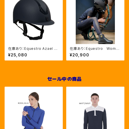
在庫あり：Equestro Azael ユ
在庫あり：Equestro Wome
ニセックスヘルメットNAVY/NA
n’ｓ メッシュインサート フル
¥25,080
¥20,900
VYSHINY XLサイズ（ETU02
グリップレギンス（ETW00170）
011）
セール中の商品