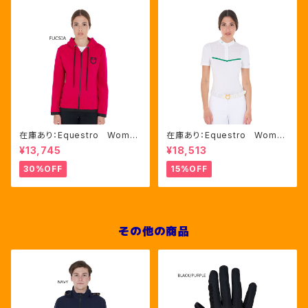
在庫あり：Equestro Wome
在庫あり：Equestro Wome
n's インターロックフロントジ
n's レース風競技用シャツ
¥13,745
¥18,513
ップ フーディ ピンク・ブルー
Mサイズのみ（ETW00221）
2色（ETW00046）
30%OFF
15%OFF
その他の商品