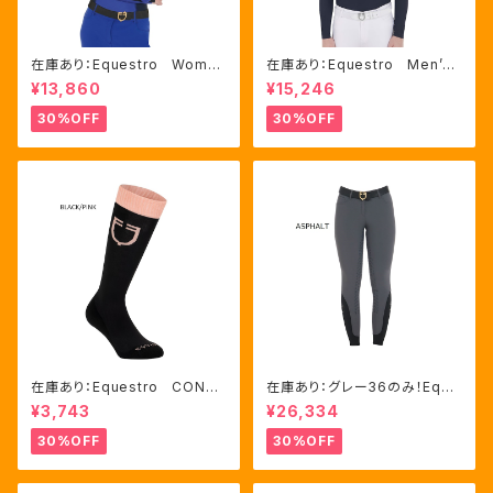
在庫あり：Equestro Wome
在庫あり：Equestro Men’ｓ
n's テクニカル トレーニング
メッシュコンビ 長袖 競技用
¥13,860
¥15,246
ポロシャツ Royal Blue、M
シャツ 2色Mサイズ（ETM000
サイズ（ETW00064）
60）
30%OFF
30%OFF
在庫あり：Equestro CONTR
在庫あり：グレー36のみ！Eque
ASTING LOGO ソックス 2
stro Women's Aria キュロ
¥3,743
¥26,334
色（ETU00019）
ット FULLグリップ（ET0675
0）
30%OFF
30%OFF