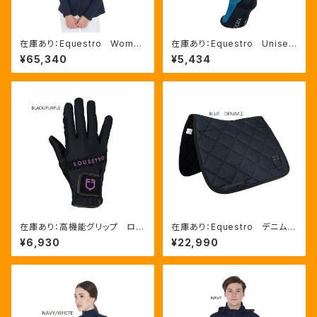
在庫あり：Equestro Wome
在庫あり：Equestro Unisex
n's 撥水 競技用ジャケット
綿混 ロゴソックス（ETU00
¥65,340
¥5,434
３色（ETW00054）
023）
在庫あり：高機能グリップ ロゴ
在庫あり：Equestro デニム
入りライディンググローブ ３色
馬場馬術用ゼッケン 2色（ETH
¥6,930
¥22,990
（ETU03017）
09085）