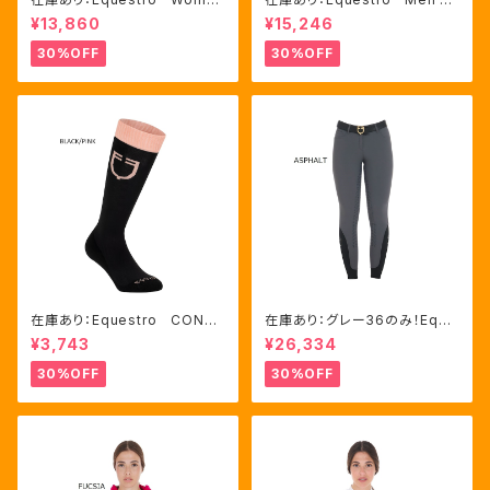
n's テクニカル トレーニング
メッシュコンビ 長袖 競技用
¥13,860
¥15,246
ポロシャツ Royal Blue、M
シャツ 2色Mサイズ（ETM000
サイズ（ETW00064）
60）
30%OFF
30%OFF
在庫あり：Equestro CONTR
在庫あり：グレー36のみ！Eque
ASTING LOGO ソックス 2
stro Women's Aria キュロ
¥3,743
¥26,334
色（ETU00019）
ット FULLグリップ（ET0675
0）
30%OFF
30%OFF