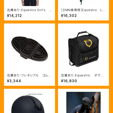
在庫あり：Equestro Girl's R
［DMN様専用］Equestro La
eady To The Party Ｔシャ
ni 無口＆引手セット グリー
¥14,212
¥16,302
ツ ラインストーンTシャツ（ETK
ン FULLサイズ（ETH03002
A00249）
N）
在庫あり：フレキシブル ゴムブ
在庫あり：Equestro ポケット
ラシ（ETS00006）
いっぱいグルーミングバッグ（ET
¥3,344
¥16,830
S02013）