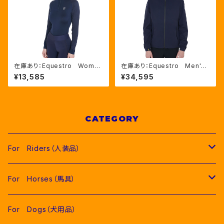
在庫あり：Equestro Wome
在庫あり：Equestro Men's
n's UVカット ベースレイヤ
３Layer レインコート BL
¥13,585
¥34,595
ー 3色 XS、S、Lサイズ （E
ACK、NAVY ２色（ETM0002
TW00007）
5）
CATEGORY
For Riders（人装品）
Men（男性用衣類）
For Horses（馬具）
Competition Jackets（競技用ジャケット）
Women（女性用衣類）
Pads（ゼッケン、パッド類）
For Dogs（犬用品）