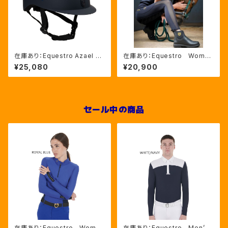
在庫あり：Equestro Azael ユ
在庫あり：Equestro Wome
ニセックスヘルメットNAVY/NA
n’ｓ メッシュインサート フル
¥25,080
¥20,900
VYSHINY XLサイズ（ETU02
グリップレギンス（ETW00170）
011）
セール中の商品
在庫あり：Equestro Wome
在庫あり：Equestro Men’ｓ