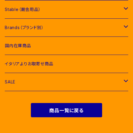
Competition Shirts（競技用シャツ）
Competition Jackets（競技用ジャケット）
Jumping Pads（障害馬術用ゼッケン）
Young Riders（ジュニア用衣類）
Fly Veils（イヤーネット類）
Stable（厩舎用品）
Breeches（キュロット）
Competition Shirts（競技用シャツ）
Dressage Pads（馬場馬術用ゼッケン）
Competition Jackets（競技用ジャケット）
Socks & Ties（ソックス、ネクタイ類）
Bridles＆ Accesories （頭絡、手綱）
COMPETITION EQUIPMENT(競技会用品）
Brands（ブランド別）
Polo & T-Shirts（ポロシャツ、Tシャツ）
Breeches（キュロット、レギンス）
Pony Pads（ポニー用ゼッケン）
Competition Shirts（競技用シャツ）
Socks（ソックス）
Stable Curtains（厩舎かけ）
Raincoats（レインコート）
Bit（ハミ）
Horse Care（お手入れ用品）
Acavallo（アカバロ）
国内在庫商品
Hoodies & Sweatshirts（パーカー類）
Polo & T-Shirts（ポロシャツ、Tシャツ）
half pad（ハーフパッド等）
Breeches（キュロット）
Ties（ネクタイ類）
Bags（バッグ類）
Combs and Brushes（ブラシ）
Body Protector（ボディプロテクター）
Halter & Lead rope（無口、曳き手）
EGO７（エゴセブン）
イタリアよりお取寄せ商品
Softshell（ソフトシェル）
Hoodies & Sweatshirts（パーカー類）
Polo & T-Shirts（ポロシャツ、Tシャツ）
Belts（ベルト）
Rugs & Neck Cover（馬着）
EQUICOMFORT(エクイコンフォート）
SALE
Bomber & Vest（アウター、ベスト）
KNIT WEAR （ニットセーター）
Hoodies & Sweatshirts（パーカー類）
Gloves（乗馬用グローブ）
Martingale （マルタン、胸がい）
Equestro(エクエストロ）
For Riders（人装品）
Softshell（ソフトシェル）
商品一覧に戻る
Bomber & Vest（アウター、ベスト）
Men & Women（大人用）
Men（男性用衣類）
Foot Wear（乗馬用ブーツ類）
Girth Saver（腹帯）
HKM（エイチケーエム）
For Horses(馬具）
Bomber & Vest（アウター、ベスト）