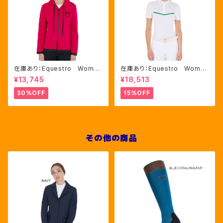
在庫あり：Equestro Wome
在庫あり：Equestro Wome
n's インターロックフロントジ
n's レース風競技用シャツ
¥13,745
¥18,513
ップ フーディ ピンク・ブルー
Mサイズのみ（ETW00221）
2色（ETW00046）
30%OFF
15%OFF
その他の商品