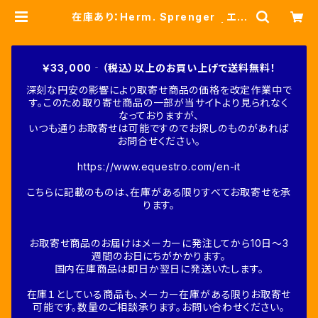
在庫あり：Herm. Sprenger エッ
グバット ダブルジョイント | Fin
e-Horse
￥33,000‐（税込）以上のお買い上げで送料無料！
深刻な円安の影響により取寄せ商品の価格を改定作業中で
す。このため取り寄せ商品の一部が当サイトより見られなく
なっておりますが、
いつも通りお取寄せは可能ですのでお探しのものがあれば
お問合せください。
https://www.equestro.com/en-it
こちらに記載のものは、在庫がある限りすべてお取寄せを承
ります。
お取寄せ商品のお届けはメーカーに発注してから10日～3
週間のお日にちがかかります。
国内在庫商品は即日か翌日に発送いたします。
在庫１としている商品も、メーカー在庫がある限りお取寄せ
可能です。数量のご相談承ります。お問い合わせください。