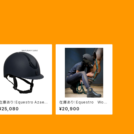
在庫あり：Equestro Azael
在庫あり：Equestro Wom
ユニセックスヘルメットNAVY/
en’ｓ メッシュインサート
¥25,080
¥20,900
NAVYSHINY XLサイズ（ET
フルグリップレギンス（ETW0
U02011）
0170）