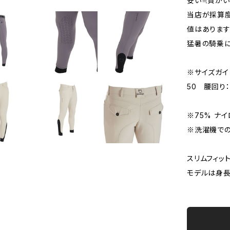
安い≒質がい
当店が採算度
値はあります
猛暑の騎乗に
※サイズガイ
50 腰回り：
※75% ナイ
※洗濯機で
スリムフィッ
モデルは身長