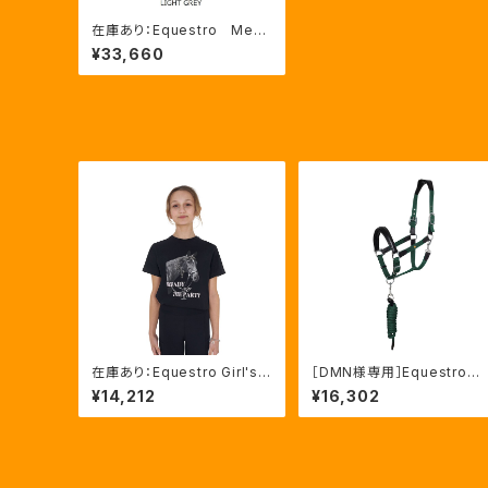
在庫あり：Equestro Me
n’S高機能サマーキュロット
¥33,660
（ニーグリップ）LIGHT GRE
Y,WHITE,OXFORD TAN 3
色（ET06720）
在庫あり：Equestro Girl's
［DMN様専用］Equestro 
Ready To The Party Ｔシ
ani 無口＆引手セット グリ
¥14,212
¥16,302
ャツ ラインストーンTシャツ（E
ーン FULLサイズ（ETH03
TKA00249）
002N）