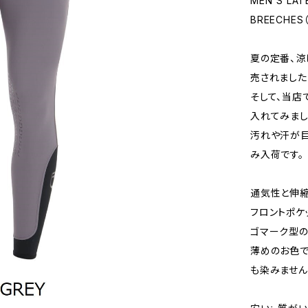
MEN'S LAT
BREECHES
夏の定番、涼
売されました
そして、当店
入れてみまし
汚れや汗が目立
み入荷です。
通気性と伸縮
フロントポケ
ゴマーク型の
薄めのお色
も染みません