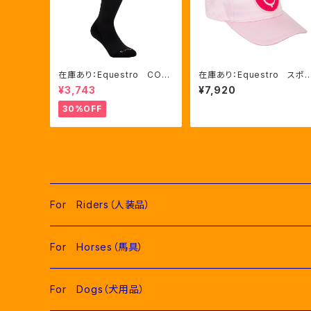
在庫あり：Equestro CON
在庫あり：Equestro スポ
TRASTING LOGO ソック
ジロゴ ベースボールキャッ
¥3,743
¥7,920
ス 2色（ETU00019）
プ ４色（ETU03045）
30%OFF
For Riders（人装品）
Men（男性用衣類）
For Horses（馬具）
Competition Jackets（競技用ジャケット）
Women（女性用衣類）
Pads（ゼッケン、パッド類）
For Dogs（犬用品）