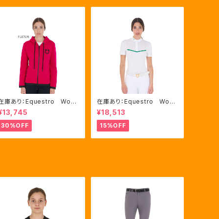
在庫あり：Equestro Wom
在庫あり：Equestro Wom
en's インターロックフロン
en's レース風競技用シャ
¥13,745
¥18,513
トジップ フーディ ピンク・
ツ Mサイズのみ（ETW002
ブルー2色（ETW00046）
21）
30%OFF
15%OFF