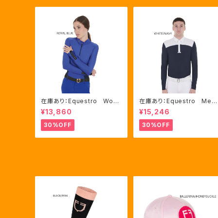
在庫あり：Equestro Wom
在庫あり：Equestro Me
en's テクニカル トレーニ
n’ｓ メッシュコンビ 長袖
¥13,860
¥15,246
ングポロシャツ Royal Bl
競技用シャツ 2色Mサイズ
ue、Mサイズ（ETW00064）
（ETM00060）
30%OFF
30%OFF