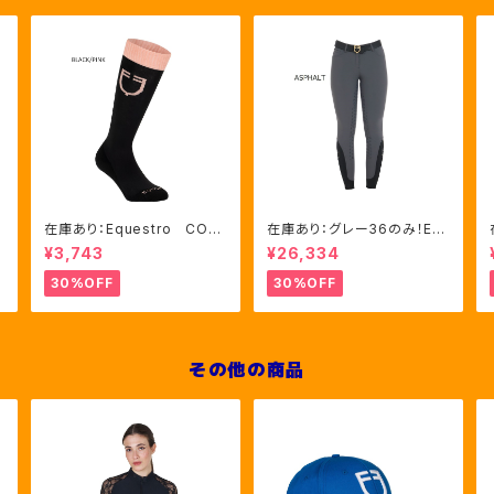
在庫あり：Equestro CON
在庫あり：グレー36のみ！Eq
TRASTING LOGO ソック
uestro Women's Aria
¥3,743
¥26,334
ス 2色（ETU00019）
キュロット FULLグリップ（E
T06750）
30%OFF
30%OFF
その他の商品