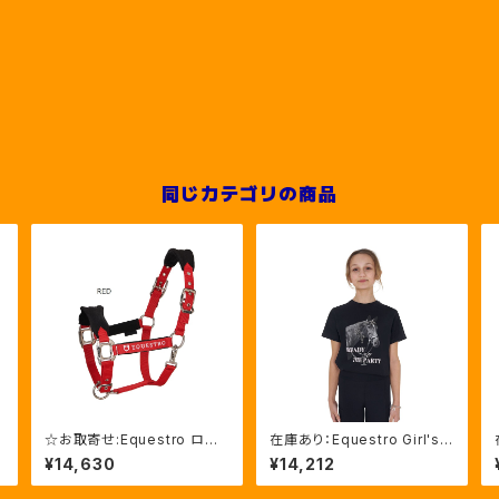
同じカテゴリの商品
☆お取寄せ:Equestro ロゴ
在庫あり：Equestro Girl's
ッ
マーク入り無口＆引手セッ
Ready To The Party Ｔシ
¥14,630
¥14,212
ト 7色 （ET05400）
ャツ ラインストーンTシャツ（E
TKA00249）