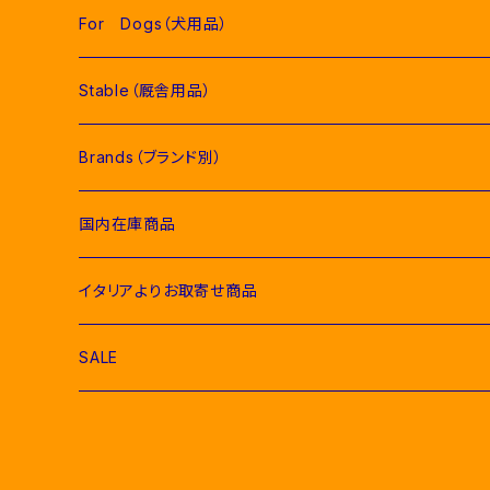
Competition Jackets（競技用ジャケット）
Women（女性用衣類）
Pads（ゼッケン、パッド類）
For Dogs（犬用品）
Competition Shirts（競技用シャツ）
Competition Jackets（競技用ジャケット）
Jumping Pads（障害馬術用ゼッケン）
Young Riders（ジュニア用衣類）
Fly Veils（イヤーネット類）
Stable（厩舎用品）
Breeches（キュロット）
Competition Shirts（競技用シャツ）
Dressage Pads（馬場馬術用ゼッケン）
Competition Jackets（競技用ジャケット）
Socks & Ties（ソックス、ネクタイ類）
Bridles＆ Accesories （頭絡、手綱）
COMPETITION EQUIPMENT(競技会用品）
Brands（ブランド別）
Polo & T-Shirts（ポロシャツ、Tシャツ）
Breeches（キュロット、レギンス）
Pony Pads（ポニー用ゼッケン）
Competition Shirts（競技用シャツ）
Socks（ソックス）
Stable Curtains（厩舎かけ）
Raincoats（レインコート）
Bit（ハミ）
Horse Care（お手入れ用品）
Acavallo（アカバロ）
国内在庫商品
Hoodies & Sweatshirts（パーカー類）
Polo & T-Shirts（ポロシャツ、Tシャツ）
half pad（ハーフパッド等）
Breeches（キュロット）
Ties（ネクタイ類）
Bags（バッグ類）
Combs and Brushes（ブラシ）
Body Protector（ボディプロテクター）
Halter & Lead rope（無口、曳き手）
EGO７（エゴセブン）
イタリアよりお取寄せ商品
Softshell（ソフトシェル）
Hoodies & Sweatshirts（パーカー類）
Polo & T-Shirts（ポロシャツ、Tシャツ）
Belts（ベルト）
Rugs & Neck Cover（馬着）
EQUICOMFORT(エクイコンフォート）
SALE
Bomber & Vest（アウター、ベスト）
KNIT WEAR （ニットセーター）
Hoodies & Sweatshirts（パーカー類）
Gloves（乗馬用グローブ）
Martingale （マルタン、胸がい）
Equestro(エクエストロ）
For Riders（人装品）
Softshell（ソフトシェル）
Bomber & Vest（アウター、ベスト）
Men & Women（大人用）
Men（男性用衣類）
Foot Wear（乗馬用ブーツ類）
Girth Saver（腹帯）
HKM（エイチケーエム）
For Horses(馬具）