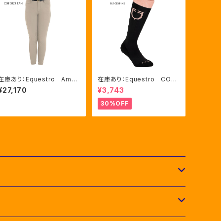
在庫あり：Equestro Aman
在庫あり：Equestro CON
i Kids' unisex スリムフィッ
TRASTING LOGO ソック
¥27,170
¥3,743
ト キュロット（ETK00002）
ス 2色（ETU00019）
30%OFF