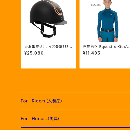
☆お取寄せ：サイズ豊富！！Eq
在庫あり：Equestro Kids' 
uestro Azael ユニセックス
nisex UVカット ベースレイ
¥25,080
¥11,495
ヘルメット ６色5サイズ（ET
ヤー 2色(ETKU00007)
U02011）
For Riders（人装品）
Men（男性用衣類）
For Horses（馬具）