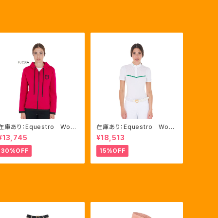
在庫あり：Equestro Wom
在庫あり：Equestro Wom
en's インターロックフロン
en's レース風競技用シャ
¥13,745
¥18,513
トジップ フーディ ピンク・
ツ Mサイズのみ（ETW002
ブルー2色（ETW00046）
21）
30%OFF
15%OFF