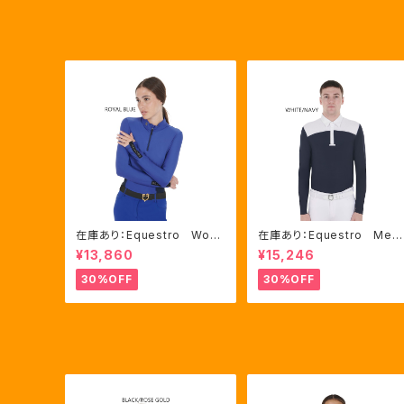
在庫あり：Equestro Wom
在庫あり：Equestro Me
en's テクニカル トレーニ
n’ｓ メッシュコンビ 長袖
¥13,860
¥15,246
ングポロシャツ Royal Bl
競技用シャツ 2色Mサイズ
ue、Mサイズ（ETW00064）
（ETM00060）
30%OFF
30%OFF