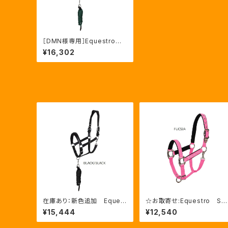
［DMN様専用］Equestro L
ani 無口＆引手セット グリ
¥16,302
ーン FULLサイズ（ETH03
002N）
在庫あり：新色追加 Equest
☆お取寄せ:Equestro Shi
ro Lani 無口＆引手セッ
ny ナイロン製無口＋引手セ
¥15,444
¥12,540
ト FULLサイズ 2色（ETH
ト ９色（CA00032）
03002）