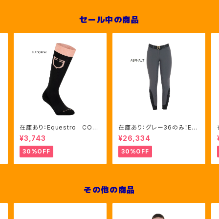
セール中の商品
在庫あり：Equestro CON
在庫あり：グレー36のみ！Eq
TRASTING LOGO ソック
uestro Women's Aria
¥3,743
¥26,334
ス 2色（ETU00019）
キュロット FULLグリップ（E
T06750）
30%OFF
30%OFF
その他の商品