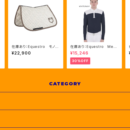
u
在庫あり：Equestro モノグ
在庫あり：Equestro Me
ラムプリント 障害馬術用ゼ
n’ｓ メッシュコンビ 長袖
¥22,900
¥15,246
ッケン FULLサイズ（ETH0
競技用シャツ 2色Mサイズ
9078）
（ETM00060）
30%OFF
CATEGORY