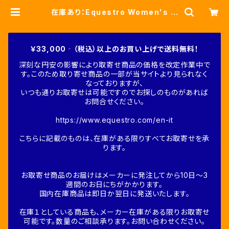
在庫あり：Equestro Women's デ
ニムキュロット ニーグリップ（ETW0
0318) | Fine-Horse
￥33,000‐（税込）以上のお買い上げで送料無料！
深刻な円安の影響により取寄せ商品の価格を改定作業中で
す。このため取り寄せ商品の一部が当サイトより見られなく
なっておりますが、
いつも通りお取寄せは可能ですのでお探しのものがあれば
お問合せください。
https://www.equestro.com/en-it
こちらに記載のものは、在庫がある限りすべてお取寄せを承
ります。
お取寄せ商品のお届けはメーカーに発注してから10日～3
週間のお日にちがかかります。
国内在庫商品は即日か翌日に発送いたします。
在庫１としている商品も、メーカー在庫がある限りお取寄せ
可能です。数量のご相談承ります。お問い合わせください。