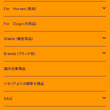
Men（男性用衣類）
For Horses（馬具）
Competition Jackets（競技用ジャケット）
Women（女性用衣類）
Pads（ゼッケン、パッド類）
For Dogs（犬用品）
Competition Shirts（競技用シャツ）
Competition Jackets（競技用ジャケット）
Jumping Pads（障害馬術用ゼッケン）
Young Riders（ジュニア用衣類）
Fly Veils（イヤーネット類）
Stable（厩舎用品）
Breeches（キュロット）
Competition Shirts（競技用シャツ）
Dressage Pads（馬場馬術用ゼッケン）
Competition Jackets（競技用ジャケット）
Socks & Ties（ソックス、ネクタイ類）
Bridles＆ Accesories （頭絡、手綱）
COMPETITION EQUIPMENT(競技会用品）
Brands（ブランド別）
Polo & T-Shirts（ポロシャツ、Tシャツ）
Breeches（キュロット、レギンス）
Pony Pads（ポニー用ゼッケン）
Competition Shirts（競技用シャツ）
Socks（ソックス）
Stable Curtains（厩舎かけ）
Raincoats（レインコート）
Bit（ハミ）
Horse Care（お手入れ用品）
Acavallo（アカバロ）
国内在庫商品
Hoodies & Sweatshirts（パーカー類）
Polo & T-Shirts（ポロシャツ、Tシャツ）
half pad（ハーフパッド等）
Breeches（キュロット）
Ties（ネクタイ類）
Bags（バッグ類）
Combs and Brushes（ブラシ）
Body Protector（ボディプロテクター）
Halter & Lead rope（無口、曳き手）
EGO７（エゴセブン）
イタリアよりお取寄せ商品
Softshell（ソフトシェル）
Hoodies & Sweatshirts（パーカー類）
Polo & T-Shirts（ポロシャツ、Tシャツ）
Belts（ベルト）
Rugs & Neck Cover（馬着）
EQUICOMFORT(エクイコンフォート）
SALE
Bomber & Vest（アウター、ベスト）
KNIT WEAR （ニットセーター）
Hoodies & Sweatshirts（パーカー類）