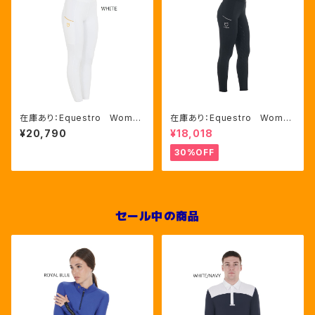
在庫あり：Equestro Wome
在庫あり：Equestro Wome
n's スリムフィット ハイウ
n's ラインストーン レギンス
¥20,790
¥18,018
ェスト フルグリップ レギン
L（ETW00135）
ス WHITE（ETW00047）
30%OFF
セール中の商品