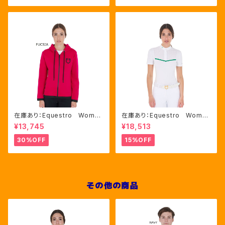
在庫あり：Equestro Wome
在庫あり：Equestro Wome
n's インターロックフロントジ
n's レース風競技用シャツ
¥13,745
¥18,513
ップ フーディ ピンク・ブルー
Mサイズのみ（ETW00221）
2色（ETW00046）
30%OFF
15%OFF
その他の商品