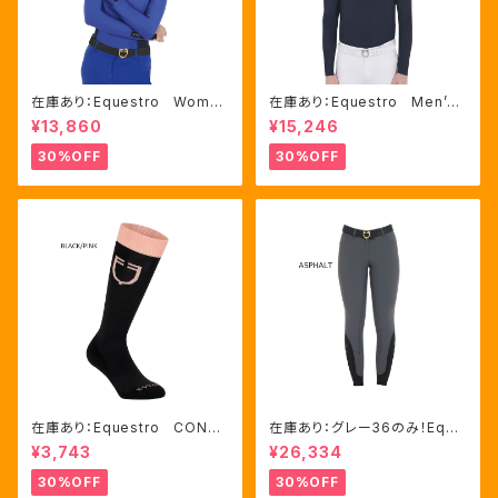
在庫あり：Equestro Wome
在庫あり：Equestro Men’ｓ
n's テクニカル トレーニング
メッシュコンビ 長袖 競技用
¥13,860
¥15,246
ポロシャツ Royal Blue、M
シャツ 2色Mサイズ（ETM000
サイズ（ETW00064）
60）
30%OFF
30%OFF
在庫あり：Equestro CONTR
在庫あり：グレー36のみ！Eque
ASTING LOGO ソックス 2
stro Women's Aria キュロ
¥3,743
¥26,334
色（ETU00019）
ット FULLグリップ（ET0675
0）
30%OFF
30%OFF