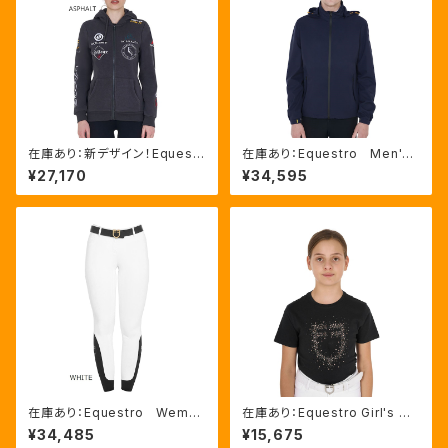
在庫あり：新デザイン！Equestr
在庫あり：Equestro Men's
o Women’ｓマルチロゴパーカ
３Layer レインコート BL
¥27,170
¥34,595
ー２色（ETW00012SZ）
ACK、NAVY ２色（ETM0002
5）
在庫あり：Equestro Wema
在庫あり：Equestro Girl's グ
n's Zenda 高機能サマーキ
リッターロゴTシャツ（ETKA00
¥34,485
¥15,675
ュロット（ニーグリップ）４色 (ET
123）