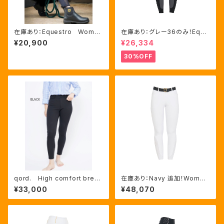
在庫あり：Equestro Wome
在庫あり：グレー36のみ！Eque
n’ｓ メッシュインサート フル
stro Women's Aria キュロ
¥20,900
¥26,334
グリップレギンス（ETW00170）
ット FULLグリップ（ET0675
0）
30%OFF
qord. High comfort breec
在庫あり：Navy 追加！Wome
hes
n's 新作！冬用キュロット 3
¥33,000
¥48,070
色（ETW00207)