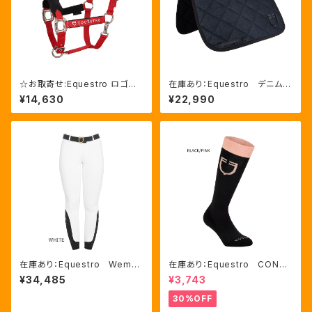
☆お取寄せ:Equestro ロゴマ
在庫あり：Equestro デニム
ーク入り無口＆引手セット 7色
馬場馬術用ゼッケン 2色（ETH
¥14,630
¥22,990
（ET05400）
09085）
在庫あり：Equestro Wema
在庫あり：Equestro CONTR
n's Zenda 高機能サマーキ
ASTING LOGO ソックス 2
¥34,485
¥3,743
ュロット（ニーグリップ）４色 (ET
色（ETU00019）
06730)
30%OFF