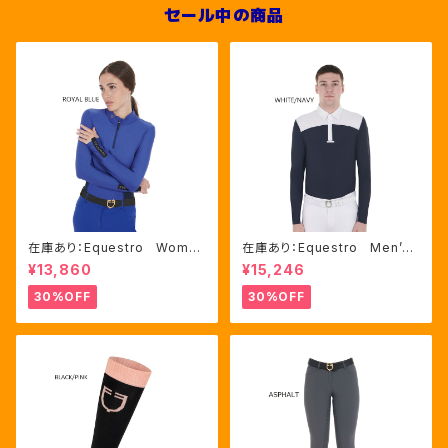
セール中の商品
在庫あり：Equestro Wome
在庫あり：Equestro Men’ｓ
n's テクニカル トレーニング
メッシュコンビ 長袖 競技用
¥13,860
¥15,246
ポロシャツ Royal Blue、M
シャツ 2色Mサイズ（ETM000
サイズ（ETW00064）
60）
30%OFF
30%OFF