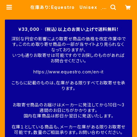
在庫あり：Equestro Unisex 綿
混 ロゴソックス（ETU00023） | F
ine-Horse
￥33,000‐（税込）以上のお買い上げで送料無料！
深刻な円安の影響により取寄せ商品の価格を改定作業中で
す。このため取り寄せ商品の一部が当サイトより見られなく
なっておりますが、
いつも通りお取寄せは可能ですのでお探しのものがあれば
お問合せください。
https://www.equestro.com/en-it
こちらに記載のものは、在庫がある限りすべてお取寄せを承
ります。
お取寄せ商品のお届けはメーカーに発注してから10日～3
週間のお日にちがかかります。
国内在庫商品は即日か翌日に発送いたします。
在庫１としている商品も、メーカー在庫がある限りお取寄せ
可能です。数量のご相談承ります。お問い合わせください。