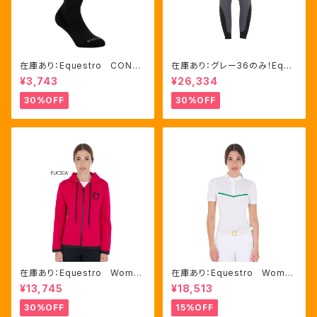
在庫あり：Equestro CONTR
在庫あり：グレー36のみ！Eque
ASTING LOGO ソックス 2
stro Women's Aria キュロ
¥3,743
¥26,334
色（ETU00019）
ット FULLグリップ（ET0675
0）
30%OFF
30%OFF
在庫あり：Equestro Wome
在庫あり：Equestro Wome
n's インターロックフロントジ
n's レース風競技用シャツ
¥13,745
¥18,513
ップ フーディ ピンク・ブルー
Mサイズのみ（ETW00221）
2色（ETW00046）
30%OFF
15%OFF