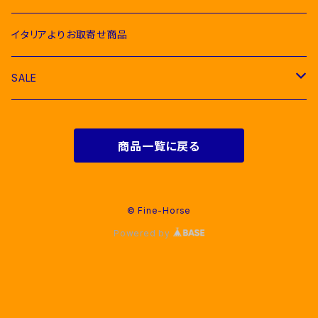
Hoodies & Sweatshirts（パーカー類）
Polo & T-Shirts（ポロシャツ、Tシャツ）
half pad（ハーフパッド等）
Breeches（キュロット）
Ties（ネクタイ類）
Bags（バッグ類）
Combs and Brushes（ブラシ）
Body Protector（ボディプロテクター）
Halter & Lead rope（無口、曳き手）
EGO７（エゴセブン）
イタリアよりお取寄せ商品
Softshell（ソフトシェル）
Hoodies & Sweatshirts（パーカー類）
Polo & T-Shirts（ポロシャツ、Tシャツ）
Belts（ベルト）
Rugs & Neck Cover（馬着）
EQUICOMFORT(エクイコンフォート）
SALE
Bomber & Vest（アウター、ベスト）
KNIT WEAR （ニットセーター）
Hoodies & Sweatshirts（パーカー類）
Gloves（乗馬用グローブ）
Martingale （マルタン、胸がい）
Equestro(エクエストロ）
For Riders（人装品）
Softshell（ソフトシェル）
商品一覧に戻る
Bomber & Vest（アウター、ベスト）
Men & Women（大人用）
Men（男性用衣類）
Foot Wear（乗馬用ブーツ類）
Girth Saver（腹帯）
HKM（エイチケーエム）
For Horses(馬具）
Bomber & Vest（アウター、ベスト）
Kids（子供用）
Women（女性用衣類）
Boots（長靴）
Helmets（乗馬用ヘルメット）
Protecthions（プロテクター類）
KASK（カスク）
© Fine-Horse
Powered by
Young Riders（ジュニア用衣類）
Ankle Boots （ショートブーツ）
Hats & Caps（帽子）
Bandages（肢巻類）
Cavalleria Toscana（カバレリアトスカーナ）
Chaps（チャップス）
Spurs & Straps（拍車、拍車ベルト）
TRAVELLING BOOTS（輸送用肢巻）
Kentucky（ケンタッキー）