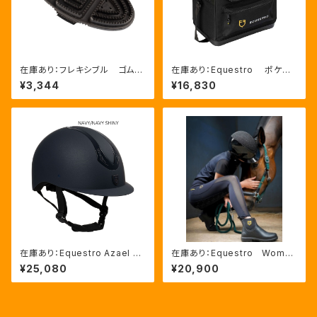
在庫あり：フレキシブル ゴムブ
在庫あり：Equestro ポケット
ラシ（ETS00006）
いっぱいグルーミングバッグ（ET
¥3,344
¥16,830
S02013）
在庫あり：Equestro Azael ユ
在庫あり：Equestro Wome
ニセックスヘルメットNAVY/NA
n’ｓ メッシュインサート フル
¥25,080
¥20,900
VYSHINY XLサイズ（ETU02
グリップレギンス（ETW00170）
011）