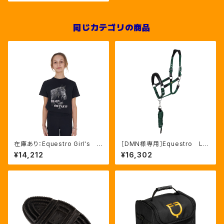
同じカテゴリの商品
在庫あり：Equestro Girl's R
［DMN様専用］Equestro La
eady To The Party Ｔシャ
ni 無口＆引手セット グリー
¥14,212
¥16,302
ツ ラインストーンTシャツ（ETK
ン FULLサイズ（ETH03002
A00249）
N）