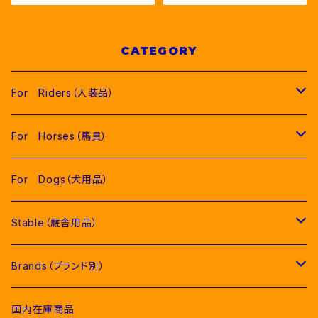
CATEGORY
For Riders（人装品）
Men（男性用衣類）
For Horses（馬具）
Competition Jackets（競技用ジャケット）
Women（女性用衣類）
Pads（ゼッケン、パッド類）
For Dogs（犬用品）
Competition Shirts（競技用シャツ）
Competition Jackets（競技用ジャケット）
Jumping Pads（障害馬術用ゼッケン）
Young Riders（ジュニア用衣類）
Fly Veils（イヤーネット類）
Stable（厩舎用品）
Breeches（キュロット）
Competition Shirts（競技用シャツ）
Dressage Pads（馬場馬術用ゼッケン）
Competition Jackets（競技用ジャケット）
Socks & Ties（ソックス、ネクタイ類）
Bridles＆ Accesories （頭絡、手綱）
COMPETITION EQUIPMENT(競技会用品）
Brands（ブランド別）
Polo & T-Shirts（ポロシャツ、Tシャツ）
Breeches（キュロット、レギンス）
Pony Pads（ポニー用ゼッケン）
Competition Shirts（競技用シャツ）
Socks（ソックス）
Stable Curtains（厩舎かけ）
Raincoats（レインコート）
Bit（ハミ）
Horse Care（お手入れ用品）
Acavallo（アカバロ）
国内在庫商品