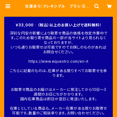
在庫あり：フレキシブル ブラシ（ETS
00007） | Fine-Horse
￥33,000‐（税込）以上のお買い上げで送料無料！
深刻な円安の影響により取寄せ商品の価格を改定作業中で
す。このため取り寄せ商品の一部が当サイトより見られなく
なっておりますが、
いつも通りお取寄せは可能ですのでお探しのものがあれば
お問合せください。
https://www.equestro.com/en-it
こちらに記載のものは、在庫がある限りすべてお取寄せを承
ります。
お取寄せ商品のお届けはメーカーに発注してから10日～3
週間のお日にちがかかります。
国内在庫商品は即日か翌日に発送いたします。
在庫１としている商品も、メーカー在庫がある限りお取寄せ
可能です。数量のご相談承ります。お問い合わせください。