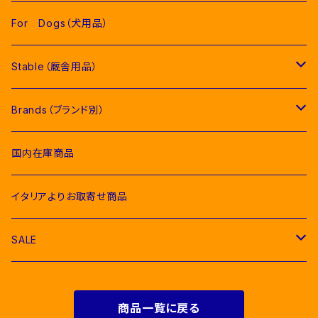
Competition Jackets（競技用ジャケット）
Women（女性用衣類）
Pads（ゼッケン、パッド類）
For Dogs（犬用品）
Competition Shirts（競技用シャツ）
Competition Jackets（競技用ジャケット）
Jumping Pads（障害馬術用ゼッケン）
Young Riders（ジュニア用衣類）
Fly Veils（イヤーネット類）
Stable（厩舎用品）
Breeches（キュロット）
Competition Shirts（競技用シャツ）
Dressage Pads（馬場馬術用ゼッケン）
Competition Jackets（競技用ジャケット）
Socks & Ties（ソックス、ネクタイ類）
Bridles＆ Accesories （頭絡、手綱）
COMPETITION EQUIPMENT(競技会用品）
Brands（ブランド別）
Polo & T-Shirts（ポロシャツ、Tシャツ）
Breeches（キュロット、レギンス）
Pony Pads（ポニー用ゼッケン）
Competition Shirts（競技用シャツ）
Socks（ソックス）
Stable Curtains（厩舎かけ）
Raincoats（レインコート）
Bit（ハミ）
Horse Care（お手入れ用品）
Acavallo（アカバロ）
国内在庫商品
Hoodies & Sweatshirts（パーカー類）
Polo & T-Shirts（ポロシャツ、Tシャツ）
half pad（ハーフパッド等）
Breeches（キュロット）
Ties（ネクタイ類）
Bags（バッグ類）
Combs and Brushes（ブラシ）
Body Protector（ボディプロテクター）
Halter & Lead rope（無口、曳き手）
EGO７（エゴセブン）
イタリアよりお取寄せ商品
Softshell（ソフトシェル）
Hoodies & Sweatshirts（パーカー類）
Polo & T-Shirts（ポロシャツ、Tシャツ）
Belts（ベルト）
Rugs & Neck Cover（馬着）
EQUICOMFORT(エクイコンフォート）
SALE
Bomber & Vest（アウター、ベスト）
KNIT WEAR （ニットセーター）
Hoodies & Sweatshirts（パーカー類）
Gloves（乗馬用グローブ）
Martingale （マルタン、胸がい）
Equestro(エクエストロ）
For Riders（人装品）
Softshell（ソフトシェル）
商品一覧に戻る
Bomber & Vest（アウター、ベスト）