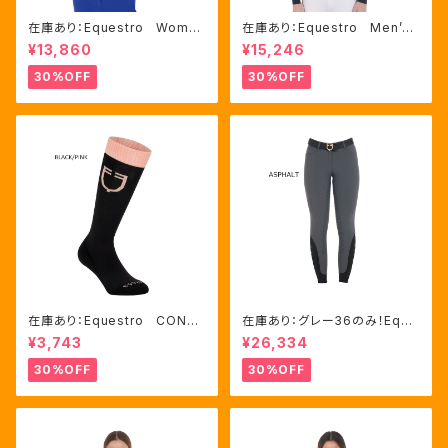
在庫あり：Equestro Wome
在庫あり：Equestro Men’ｓ
n's テクニカル トレーニング
メッシュコンビ 長袖 競技用
¥13,860
¥15,246
ポロシャツ Royal Blue、M
シャツ 2色Mサイズ（ETM000
サイズ（ETW00064）
60）
30%OFF
30%OFF
在庫あり：Equestro CONTR
在庫あり：グレー36のみ！Eque
ASTING LOGO ソックス 2
stro Women's Aria キュロ
¥3,743
¥26,334
色（ETU00019）
ット FULLグリップ（ET0675
0）
30%OFF
30%OFF