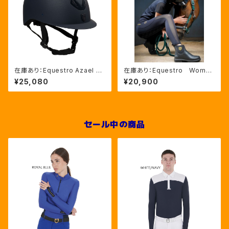
在庫あり：Equestro Azael ユ
在庫あり：Equestro Wome
ニセックスヘルメットNAVY/NA
n’ｓ メッシュインサート フル
¥25,080
¥20,900
VYSHINY XLサイズ（ETU02
グリップレギンス（ETW00170）
011）
セール中の商品