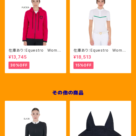
在庫あり：Equestro Wome
在庫あり：Equestro Wome
n's インターロックフロントジ
n's レース風競技用シャツ
¥13,745
¥18,513
ップ フーディ ピンク・ブルー
Mサイズのみ（ETW00221）
2色（ETW00046）
30%OFF
15%OFF
その他の商品