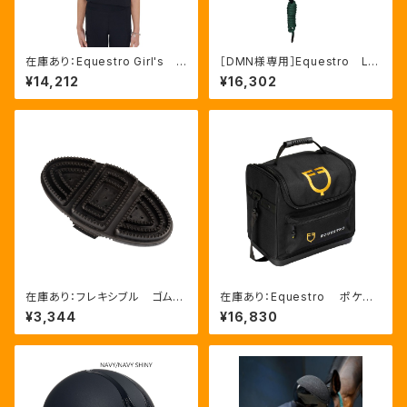
在庫あり：Equestro Girl's R
［DMN様専用］Equestro La
eady To The Party Ｔシャ
ni 無口＆引手セット グリー
¥14,212
¥16,302
ツ ラインストーンTシャツ（ETK
ン FULLサイズ（ETH03002
A00249）
N）
在庫あり：フレキシブル ゴムブ
在庫あり：Equestro ポケット
ラシ（ETS00006）
いっぱいグルーミングバッグ（ET
¥3,344
¥16,830
S02013）