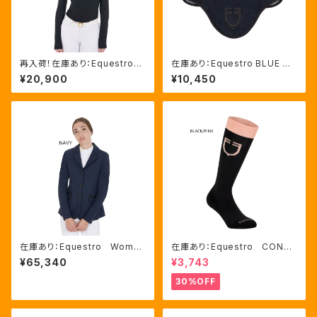
再入荷！在庫あり：Equestro
在庫あり：Equestro BLUE DE
Women's メッシュインサート
NIM イヤーネット２色（ETH09
¥20,900
¥10,450
競技用シャツ BLACK,WHITE
086）
（ETW00189）
在庫あり：Equestro Wome
在庫あり：Equestro CONTR
n's 撥水 競技用ジャケット
ASTING LOGO ソックス 2
¥65,340
¥3,743
３色（ETW00054）
色（ETU00019）
30%OFF