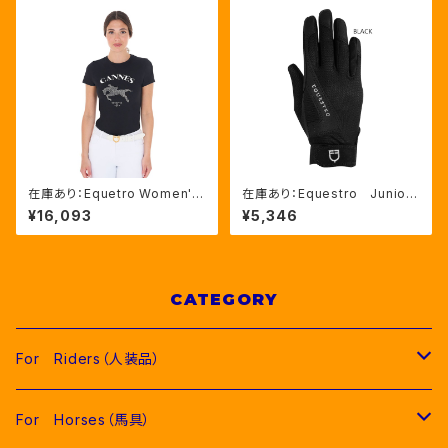
在庫あり：Equetro Women's
在庫あり：Equestro Junior
カンヌ ラインストーンTシャツ
ユニセックス グローブ2色
¥16,093
¥5,346
（ETW00245）
（ETK00003）
CATEGORY
For Riders（人装品）
Men（男性用衣類）
For Horses（馬具）