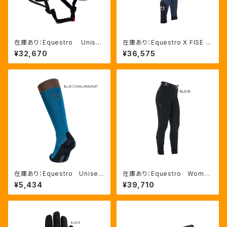
在庫あり：Equestro Unisex
在庫あり：Equestro X FISE M
Eclipse ポリッシュフレー
en’ｓ キュロット ニーグリップ 2
¥32,670
¥36,575
ム超軽量ヘルメット NAVY/RO
色（LFET06720）
SEGOLD、Lサイズ（ETU0000
3）
在庫あり：Equestro Unisex
在庫あり：Equestro Wome
綿混 ロゴソックス（ETU00
n's ハイウェスト フルグリッ
¥5,434
¥39,710
023）
プ キュロットBLACK、36（ET
W00128）