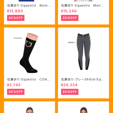
在庫あり：Equestro Wome
在庫あり：Equestro Men’ｓ
n's テクニカル トレーニング
メッシュコンビ 長袖 競技用
¥13,860
¥15,246
ポロシャツ Royal Blue、M
シャツ 2色Mサイズ（ETM000
サイズ（ETW00064）
60）
30%OFF
30%OFF
在庫あり：Equestro CONTR
在庫あり：グレー36のみ！Eque
ASTING LOGO ソックス 2
stro Women's Aria キュロ
¥3,743
¥26,334
色（ETU00019）
ット FULLグリップ（ET0675
0）
30%OFF
30%OFF