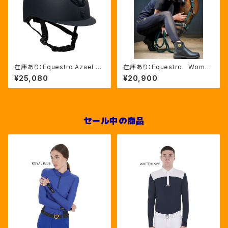
在庫あり：Equestro Azael ユ
在庫あり：Equestro Wome
ニセックスヘルメットNAVY/NA
n’ｓ メッシュインサート フル
¥25,080
¥20,900
VYSHINY XLサイズ（ETU02
グリップレギンス（ETW00170）
011）
セール中の商品