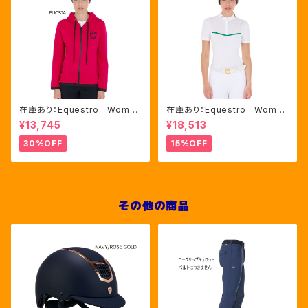
在庫あり：Equestro Wome
在庫あり：Equestro Wome
n's インターロックフロントジ
n's レース風競技用シャツ
¥13,745
¥18,513
ップ フーディ ピンク・ブルー
Mサイズのみ（ETW00221）
2色（ETW00046）
30%OFF
15%OFF
その他の商品