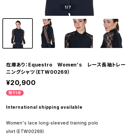
1
/7
在庫あり：Equestro Women’ｓ レース長袖トレー
ニングシャツ（ETW00269）
¥20,900
残り1点
International shipping available
Women's lace long-sleeved training polo
shirt（ETW00269）