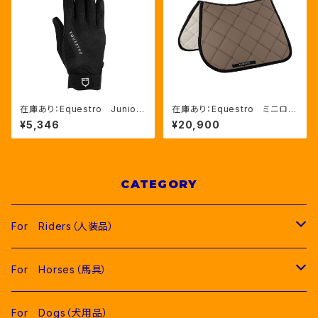
在庫あり：Equestro Junior
在庫あり：Equestro ミニロ
ユニセックス グローブ2色
ゴ 障害用馬術ゼッケン（ETH0
¥5,346
¥20,900
（ETK00003）
9015）
CATEGORY
For Riders（人装品）
Men（男性用衣類）
For Horses（馬具）
Competition Jackets（競技用ジャケット）
Women（女性用衣類）
Pads（ゼッケン、パッド類）
For Dogs（犬用品）