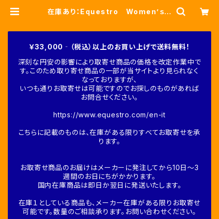
在庫あり：Equestro Women’ｓ
レース長袖トレーニングシャツ（ETW
00269） | Fine-Horse
￥33,000‐（税込）以上のお買い上げで送料無料！
深刻な円安の影響により取寄せ商品の価格を改定作業中で
す。このため取り寄せ商品の一部が当サイトより見られなく
なっておりますが、
いつも通りお取寄せは可能ですのでお探しのものがあれば
お問合せください。
https://www.equestro.com/en-it
こちらに記載のものは、在庫がある限りすべてお取寄せを承
ります。
お取寄せ商品のお届けはメーカーに発注してから10日～3
週間のお日にちがかかります。
国内在庫商品は即日か翌日に発送いたします。
在庫１としている商品も、メーカー在庫がある限りお取寄せ
可能です。数量のご相談承ります。お問い合わせください。