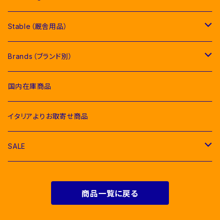
Competition Shirts（競技用シャツ）
Competition Jackets（競技用ジャケット）
Jumping Pads（障害馬術用ゼッケン）
Young Riders（ジュニア用衣類）
Fly Veils（イヤーネット類）
Stable（厩舎用品）
Breeches（キュロット）
Competition Shirts（競技用シャツ）
Dressage Pads（馬場馬術用ゼッケン）
Competition Jackets（競技用ジャケット）
Socks & Ties（ソックス、ネクタイ類）
Bridles＆ Accesories （頭絡、手綱）
COMPETITION EQUIPMENT(競技会用品）
Brands（ブランド別）
Polo & T-Shirts（ポロシャツ、Tシャツ）
Breeches（キュロット、レギンス）
Pony Pads（ポニー用ゼッケン）
Competition Shirts（競技用シャツ）
Socks（ソックス）
Stable Curtains（厩舎かけ）
Raincoats（レインコート）
Bit（ハミ）
Horse Care（お手入れ用品）
Acavallo（アカバロ）
国内在庫商品
Hoodies & Sweatshirts（パーカー類）
Polo & T-Shirts（ポロシャツ、Tシャツ）
half pad（ハーフパッド等）
Breeches（キュロット）
Ties（ネクタイ類）
Bags（バッグ類）
Combs and Brushes（ブラシ）
Body Protector（ボディプロテクター）
Halter & Lead rope（無口、曳き手）
EGO７（エゴセブン）
イタリアよりお取寄せ商品
Softshell（ソフトシェル）
Hoodies & Sweatshirts（パーカー類）
Polo & T-Shirts（ポロシャツ、Tシャツ）
Belts（ベルト）
Rugs & Neck Cover（馬着）
EQUICOMFORT(エクイコンフォート）
SALE
Bomber & Vest（アウター、ベスト）
KNIT WEAR （ニットセーター）
Hoodies & Sweatshirts（パーカー類）
Gloves（乗馬用グローブ）
Martingale （マルタン、胸がい）
Equestro(エクエストロ）
For Riders（人装品）
Softshell（ソフトシェル）
商品一覧に戻る
Bomber & Vest（アウター、ベスト）
Men & Women（大人用）
Men（男性用衣類）
Foot Wear（乗馬用ブーツ類）
Girth Saver（腹帯）
HKM（エイチケーエム）
For Horses(馬具）