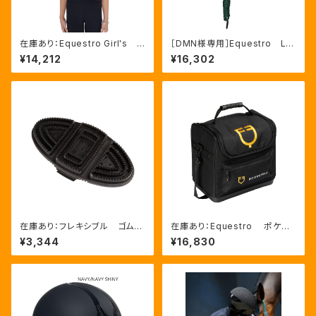
在庫あり：Equestro Girl's R
［DMN様専用］Equestro La
eady To The Party Ｔシャ
ni 無口＆引手セット グリー
¥14,212
¥16,302
ツ ラインストーンTシャツ（ETK
ン FULLサイズ（ETH03002
A00249）
N）
在庫あり：フレキシブル ゴムブ
在庫あり：Equestro ポケット
ラシ（ETS00006）
いっぱいグルーミングバッグ（ET
¥3,344
¥16,830
S02013）