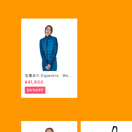
在庫あり：Equestro Wom
en’ｓ ダウン＋ニット コン
¥41,800
ビジップアップ（ETW00198）
20%OFF