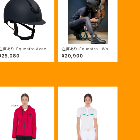
在庫あり：Equestro Azael
在庫あり：Equestro Wom
ユニセックスヘルメットNAVY/
en’ｓ メッシュインサート
¥25,080
¥20,900
NAVYSHINY XLサイズ（ET
フルグリップレギンス（ETW0
U02011）
0170）