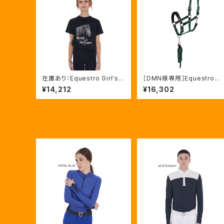
在庫あり：Equestro Girl's
［DMN様専用］Equestro 
Ready To The Party Ｔシ
ani 無口＆引手セット グリ
¥14,212
¥16,302
ャツ ラインストーンTシャツ（E
ーン FULLサイズ（ETH03
TKA00249）
002N）