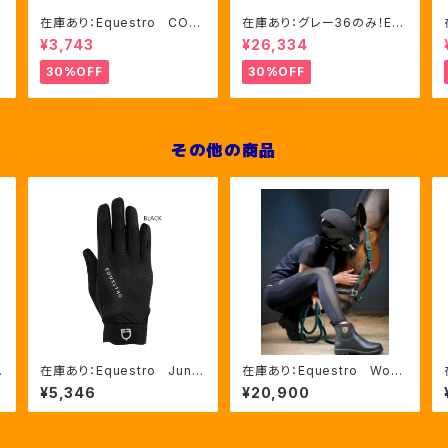
在庫あり：Equestro CON
在庫あり：グレー36のみ！Eq
TRASTING LOGO ソック
uestro Women's Aria
¥3,743
¥26,334
ス 2色（ETU00019）
キュロット FULLグリップ（E
T06750）
30%OFF
30%OFF
その他の商品
在庫あり：Equestro Junio
在庫あり：Equestro Wom
T
r ユニセックス グローブ2
en’ｓ メッシュインサート
¥5,346
¥20,900
色（ETK00003）
フルグリップレギンス（ETW0
0170）