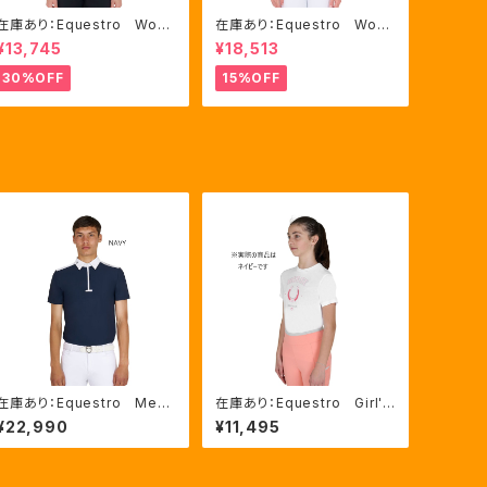
在庫あり：Equestro Wom
在庫あり：Equestro Wom
en's インターロックフロン
en's レース風競技用シャ
¥13,745
¥18,513
トジップ フーディ ピンク・
ツ Mサイズのみ（ETW002
ブルー2色（ETW00046）
21）
30%OFF
15%OFF
在庫あり：Equestro Me
在庫あり：Equestro Girl's
n's 半袖ジップアップ メッ
馬蹄 Ｔシャツ（ETKA003
¥22,990
¥11,495
シュインサート競技用シャ
28）
ツ 2色（ETM00308）