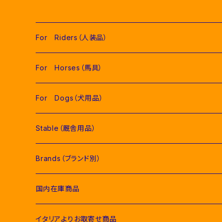
For Riders（人装品）
Men（男性用衣類）
For Horses（馬具）
Competition Jackets（競技用ジャケット）
Women（女性用衣類）
Pads（ゼッケン、パッド類）
For Dogs（犬用品）
Competition Shirts（競技用シャツ）
Competition Jackets（競技用ジャケット）
Jumping Pads（障害馬術用ゼッケン）
Young Riders（ジュニア用衣類）
Fly Veils（イヤーネット類）
Stable（厩舎用品）
Breeches（キュロット）
Competition Shirts（競技用シャツ）
Dressage Pads（馬場馬術用ゼッケン）
Competition Jackets（競技用ジャケット）
Socks & Ties（ソックス、ネクタイ類）
Bridles＆ Accesories （頭絡、手綱）
COMPETITION EQUIPMENT(競技会用品）
Brands（ブランド別）
Polo & T-Shirts（ポロシャツ、Tシャツ）
Breeches（キュロット、レギンス）
Pony Pads（ポニー用ゼッケン）
Competition Shirts（競技用シャツ）
Socks（ソックス）
Stable Curtains（厩舎かけ）
Raincoats（レインコート）
Bit（ハミ）
Horse Care（お手入れ用品）
Acavallo（アカバロ）
国内在庫商品
Hoodies & Sweatshirts（パーカー類）
Polo & T-Shirts（ポロシャツ、Tシャツ）
half pad（ハーフパッド等）
Breeches（キュロット）
Ties（ネクタイ類）
Bags（バッグ類）
Combs and Brushes（ブラシ）
Body Protector（ボディプロテクター）
Halter & Lead rope（無口、曳き手）
EGO７（エゴセブン）
イタリアよりお取寄せ商品