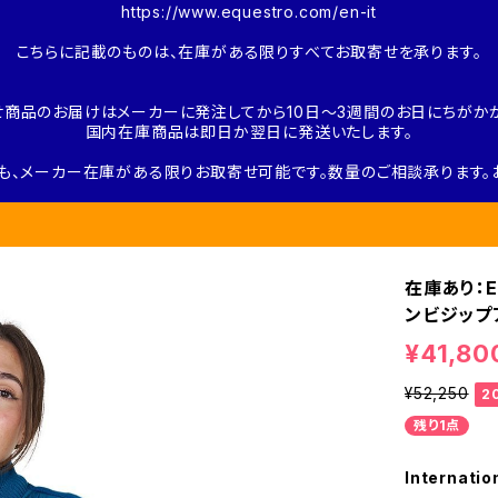
https://www.equestro.com/en-it
こちらに記載のものは、在庫がある限りすべてお取寄せを承ります。
せ商品のお届けはメーカーに発注してから10日～3週間のお日にちがかか
国内在庫商品は即日か翌日に発送いたします。
も、メーカー在庫がある限りお取寄せ可能です。数量のご相談承ります。
在庫あり：E
ンビジップア
¥41,80
¥52,250
2
残り1点
Internatio