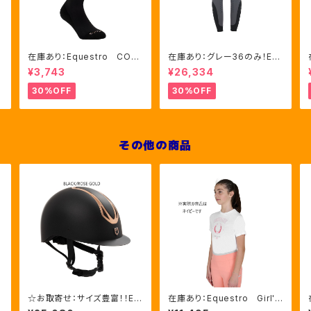
在庫あり：Equestro CON
在庫あり：グレー36のみ！Eq
TRASTING LOGO ソック
uestro Women's Aria
¥3,743
¥26,334
ス 2色（ETU00019）
キュロット FULLグリップ（E
T06750）
30%OFF
30%OFF
その他の商品
u
☆お取寄せ：サイズ豊富！！Eq
在庫あり：Equestro Girl's
uestro Azael ユニセックス
馬蹄 Ｔシャツ（ETKA003