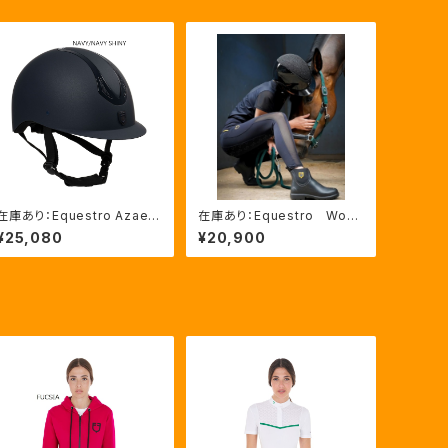
在庫あり：Equestro Azael
在庫あり：Equestro Wom
ユニセックスヘルメットNAVY/
en’ｓ メッシュインサート
¥25,080
¥20,900
NAVYSHINY XLサイズ（ET
フルグリップレギンス（ETW0
U02011）
0170）