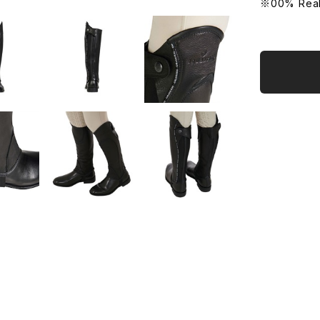
※00% Real