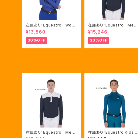
在庫あり：Equestro Wom
在庫あり：Equestro Me
en's テクニカル トレーニ
n’ｓ メッシュコンビ 長袖
¥13,860
¥15,246
ングポロシャツ Royal Bl
競技用シャツ 2色Mサイズ
ue、Mサイズ（ETW00064）
（ETM00060）
30%OFF
30%OFF
在庫あり：Equestro Me
在庫あり：Equestro Kids' 
n’ｓ メッシュコンビ 長袖
nisex UVカット ベースレイ