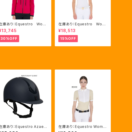
在庫あり：Equestro Wom
在庫あり：Equestro Wom
en's インターロックフロン
en's レース風競技用シャ
¥13,745
¥18,513
トジップ フーディ ピンク・
ツ Mサイズのみ（ETW002
ブルー2色（ETW00046）
21）
30%OFF
15%OFF
在庫あり：Equestro Azael
在庫あり：Equestro Wome
ユニセックスヘルメットNAVY/
n's スリムフィット プリー