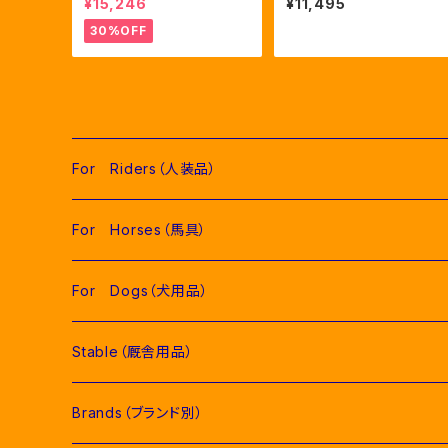
¥15,246
¥11,495
競技用シャツ 2色Mサイズ
ヤー 2色(ETKU00007)
（ETM00060）
30%OFF
For Riders（人装品）
Men（男性用衣類）
For Horses（馬具）
Competition Jackets（競技用ジャケット）
Women（女性用衣類）
Pads（ゼッケン、パッド類）
For Dogs（犬用品）
Competition Shirts（競技用シャツ）
Competition Jackets（競技用ジャケット）
Jumping Pads（障害馬術用ゼッケン）
Young Riders（ジュニア用衣類）
Fly Veils（イヤーネット類）
Stable（厩舎用品）
Breeches（キュロット）
Competition Shirts（競技用シャツ）
Dressage Pads（馬場馬術用ゼッケン）
Competition Jackets（競技用ジャケット）
Socks & Ties（ソックス、ネクタイ類）
Bridles＆ Accesories （頭絡、手綱）
COMPETITION EQUIPMENT(競技会用品）
Brands（ブランド別）