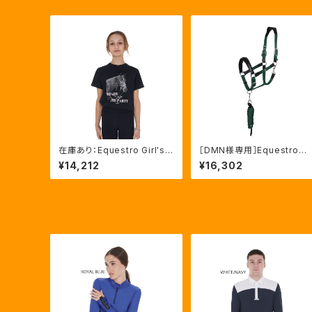
在庫あり：Equestro Girl's
［DMN様専用］Equestro 
Ready To The Party Ｔシ
ani 無口＆引手セット グリ
¥14,212
¥16,302
ャツ ラインストーンTシャツ（E
ーン FULLサイズ（ETH03
TKA00249）
002N）