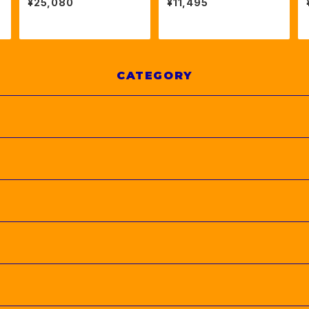
¥25,080
¥11,495
ヘルメット ６色5サイズ（ET
28）
U02011）
CATEGORY