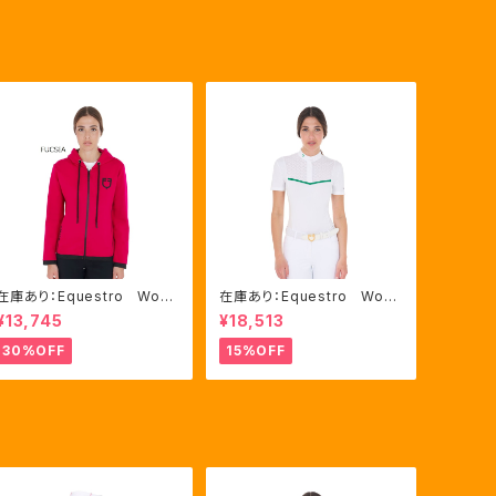
在庫あり：Equestro Wom
在庫あり：Equestro Wom
en's インターロックフロン
en's レース風競技用シャ
¥13,745
¥18,513
トジップ フーディ ピンク・
ツ Mサイズのみ（ETW002
ブルー2色（ETW00046）
21）
30%OFF
15%OFF