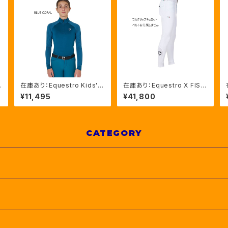
在庫あり：Equestro Kids' u
在庫あり：Equestro X FISE
T
nisex UVカット ベースレイ
Men’ｓキュロットフルグリッ
¥11,495
¥41,800
ヤー 2色(ETKU00007)
プグリップ WHITEのみ（LF
ET06740）
CATEGORY