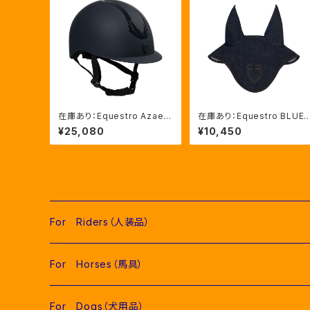
在庫あり：Equestro Azael
在庫あり：Equestro BLUE
ユニセックスヘルメットNAVY/
DENIM イヤーネット２色（E
¥25,080
¥10,450
NAVYSHINY XLサイズ（ET
H09086）
U02011）
For Riders（人装品）
Men（男性用衣類）
For Horses（馬具）
Competition Jackets（競技用ジャケット）
Women（女性用衣類）
Pads（ゼッケン、パッド類）
For Dogs（犬用品）