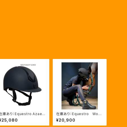
在庫あり：Equestro Azael
在庫あり：Equestro Wom
ユニセックスヘルメットNAVY/
en’ｓ メッシュインサート
¥25,080
¥20,900
NAVYSHINY XLサイズ（ET
フルグリップレギンス（ETW0
U02011）
0170）