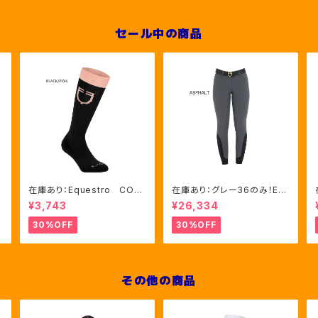
セール中の商品
在庫あり：Equestro CON
在庫あり：グレー36のみ！Eq
TRASTING LOGO ソック
uestro Women's Aria
¥3,743
¥26,334
ス 2色（ETU00019）
キュロット FULLグリップ（E
T06750）
30%OFF
30%OFF
その他の商品