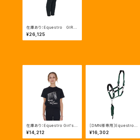
在庫あり：Equestro GIRL
S' 冬用レギンス BLACK
¥26,125
（ETKA00210）
在庫あり：Equestro Girl's
［DMN様専用］Equestro 
Ready To The Party Ｔシ
ani 無口＆引手セット グリ
¥14,212
¥16,302
ャツ ラインストーンTシャツ（E
ーン FULLサイズ（ETH03
TKA00249）
002N）