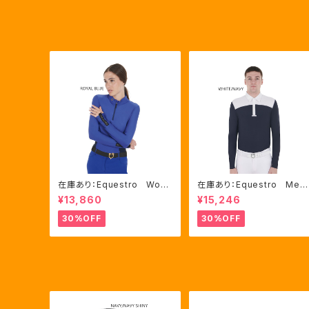
在庫あり：Equestro Wom
在庫あり：Equestro Me
en's テクニカル トレーニ
n’ｓ メッシュコンビ 長袖
¥13,860
¥15,246
ングポロシャツ Royal Bl
競技用シャツ 2色Mサイズ
ue、Mサイズ（ETW00064）
（ETM00060）
30%OFF
30%OFF