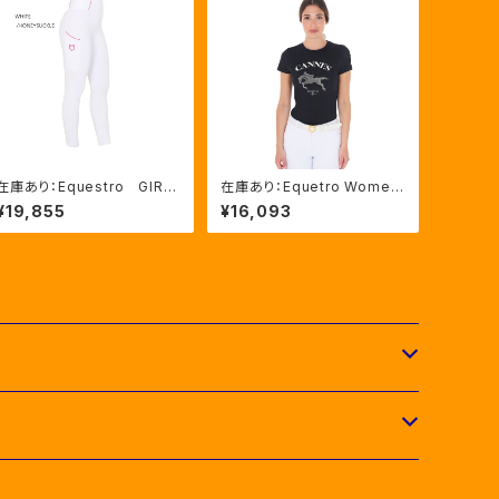
在庫あり：Equestro GIRL
在庫あり：Equetro Wome
S' スリムフィット フルグリ
n's カンヌ ラインストーンT
¥19,855
¥16,093
ップレギンス 3色 （ETKU
シャツ（ETW00245）
00047）