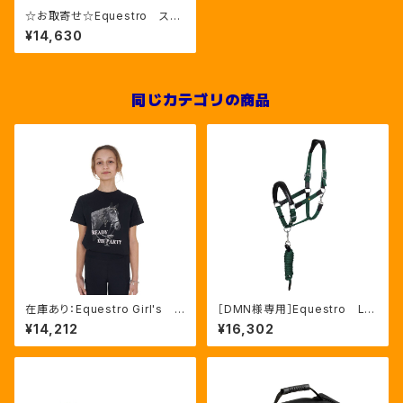
☆お取寄せ☆Equestro スト
ッパー付きゴム製手綱 2色（ET
¥14,630
H01029）
同じカテゴリの商品
在庫あり：Equestro Girl's R
［DMN様専用］Equestro La
eady To The Party Ｔシャ
ni 無口＆引手セット グリー
¥14,212
¥16,302
ツ ラインストーンTシャツ（ETK
ン FULLサイズ（ETH03002
A00249）
N）