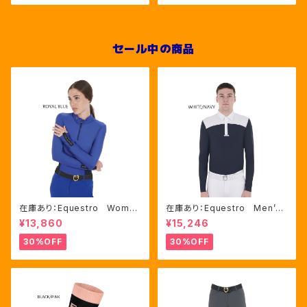
011）
セール中の商品
在庫あり：Equestro Wome
在庫あり：Equestro Men’ｓ
n's テクニカル トレーニング
メッシュコンビ 長袖 競技用
¥13,860
¥15,246
ポロシャツ Royal Blue、M
シャツ 2色Mサイズ（ETM000
サイズ（ETW00064）
60）
30%OFF
30%OFF