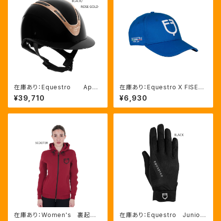
在庫あり：Equestro Apoc
在庫あり：Equestro X FISE
alypse ワイドバイザー ヘルメ
ベースボールキャップ 3色（LF
¥39,710
¥6,930
ット Black、Mサイズ（ETW02
ETU03003）
016）
在庫あり：Women's 裏起
在庫あり：Equestro Junior