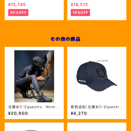
n's インターロックフロントジ
n's レース風競技用シャツ
¥13,745
¥18,513
ップ フーディ ピンク・ブルー
Mサイズのみ（ETW00221）
2色（ETW00046）
30%OFF
15%OFF
その他の商品
在庫あり：Equestro Wome
新色追加！在庫あり：Equestro
n’ｓ メッシュインサート フル
Unisex ベースボールキャ
¥20,900
¥6,270
グリップレギンス（ETW00170）
ップ 17色 (ETU03003）