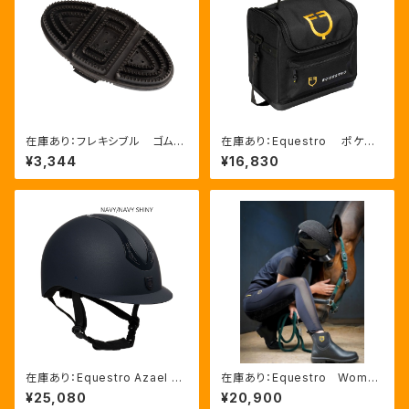
在庫あり：フレキシブル ゴムブ
在庫あり：Equestro ポケット
ラシ（ETS00006）
いっぱいグルーミングバッグ（ET
¥3,344
¥16,830
S02013）
在庫あり：Equestro Azael ユ
在庫あり：Equestro Wome
ニセックスヘルメットNAVY/NA
n’ｓ メッシュインサート フル
¥25,080
¥20,900
VYSHINY XLサイズ（ETU02
グリップレギンス（ETW00170）