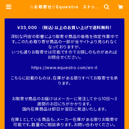
☆お取寄せ☆Equestro ストッパ
ー付きゴム製手綱 2色（ETH0102
9） | Fine-Horse
￥33,000‐（税込）以上のお買い上げで送料無料！
深刻な円安の影響により取寄せ商品の価格を改定作業中で
す。このため取り寄せ商品の一部が当サイトより見られなく
なっておりますが、
いつも通りお取寄せは可能ですのでお探しのものがあれば
お問合せください。
https://www.equestro.com/en-it
こちらに記載のものは、在庫がある限りすべてお取寄せを承
ります。
お取寄せ商品のお届けはメーカーに発注してから10日～3
週間のお日にちがかかります。
国内在庫商品は即日か翌日に発送いたします。
在庫１としている商品も、メーカー在庫がある限りお取寄せ
可能です。数量のご相談承ります。お問い合わせください。