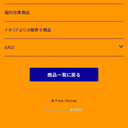
Polo & T-Shirts（ポロシャツ、Tシャツ）
Breeches（キュロット、レギンス）
Pony Pads（ポニー用ゼッケン）
Competition Shirts（競技用シャツ）
Socks（ソックス）
Stable Curtains（厩舎かけ）
Raincoats（レインコート）
Bit（ハミ）
Horse Care（お手入れ用品）
Acavallo（アカバロ）
国内在庫商品
Hoodies & Sweatshirts（パーカー類）
Polo & T-Shirts（ポロシャツ、Tシャツ）
half pad（ハーフパッド等）
Breeches（キュロット）
Ties（ネクタイ類）
Bags（バッグ類）
Combs and Brushes（ブラシ）
Body Protector（ボディプロテクター）
Halter & Lead rope（無口、曳き手）
EGO７（エゴセブン）
イタリアよりお取寄せ商品
Softshell（ソフトシェル）
Hoodies & Sweatshirts（パーカー類）
Polo & T-Shirts（ポロシャツ、Tシャツ）
Belts（ベルト）
Rugs & Neck Cover（馬着）
EQUICOMFORT(エクイコンフォート）
SALE
Bomber & Vest（アウター、ベスト）
KNIT WEAR （ニットセーター）
Hoodies & Sweatshirts（パーカー類）
Gloves（乗馬用グローブ）
Martingale （マルタン、胸がい）
Equestro(エクエストロ）
For Riders（人装品）
Softshell（ソフトシェル）
商品一覧に戻る
Bomber & Vest（アウター、ベスト）
Men & Women（大人用）
Men（男性用衣類）
Foot Wear（乗馬用ブーツ類）
Girth Saver（腹帯）
HKM（エイチケーエム）
For Horses(馬具）
Bomber & Vest（アウター、ベスト）
Kids（子供用）
Women（女性用衣類）
Boots（長靴）
Helmets（乗馬用ヘルメット）
Protecthions（プロテクター類）
KASK（カスク）
© Fine-Horse
Powered by
Young Riders（ジュニア用衣類）
Ankle Boots （ショートブーツ）
Hats & Caps（帽子）
Bandages（肢巻類）
Cavalleria Toscana（カバレリアトスカーナ）