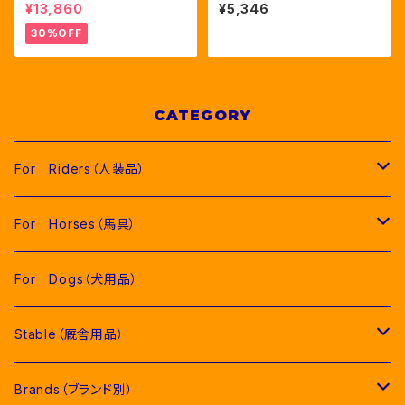
毛 サイドライン ロゴフーデ
ユニセックス グローブ2色
¥13,860
¥5,346
ィ 2色（ETW00186）
（ETK00003）
30%OFF
CATEGORY
For Riders（人装品）
Men（男性用衣類）
For Horses（馬具）
Competition Jackets（競技用ジャケット）
Women（女性用衣類）
Pads（ゼッケン、パッド類）
For Dogs（犬用品）
Competition Shirts（競技用シャツ）
Competition Jackets（競技用ジャケット）
Jumping Pads（障害馬術用ゼッケン）
Young Riders（ジュニア用衣類）
Fly Veils（イヤーネット類）
Stable（厩舎用品）
Breeches（キュロット）
Competition Shirts（競技用シャツ）
Dressage Pads（馬場馬術用ゼッケン）
Competition Jackets（競技用ジャケット）
Socks & Ties（ソックス、ネクタイ類）
Bridles＆ Accesories （頭絡、手綱）
COMPETITION EQUIPMENT(競技会用品）
Brands（ブランド別）