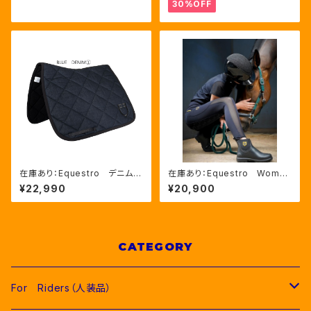
30%OFF
在庫あり：Equestro デニム
在庫あり：Equestro Wome
馬場馬術用ゼッケン 2色（ETH
n’ｓ メッシュインサート フル
¥22,990
¥20,900
09085）
グリップレギンス（ETW00170）
CATEGORY
For Riders（人装品）