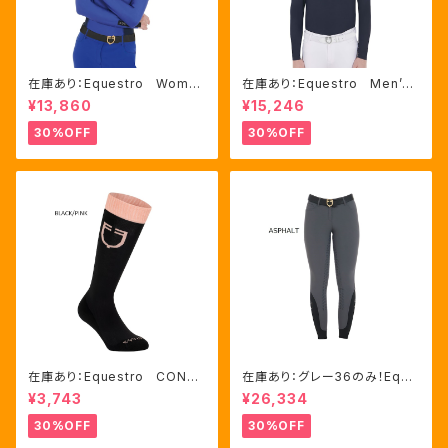
在庫あり：Equestro Wome
在庫あり：Equestro Men’ｓ
n's テクニカル トレーニング
メッシュコンビ 長袖 競技用
¥13,860
¥15,246
ポロシャツ Royal Blue、M
シャツ 2色Mサイズ（ETM000
サイズ（ETW00064）
60）
30%OFF
30%OFF
在庫あり：Equestro CONTR
在庫あり：グレー36のみ！Eque
ASTING LOGO ソックス 2
stro Women's Aria キュロ
¥3,743
¥26,334
色（ETU00019）
ット FULLグリップ（ET0675
0）
30%OFF
30%OFF