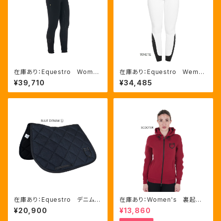
在庫あり：Equestro Wome
在庫あり：Equestro Wema
n's ハイウェスト フルグリッ
n's Zenda 高機能サマーキ
¥39,710
¥34,485
プ キュロットBLACK、36（ET
ュロット（ニーグリップ）４色 (ET
W00128）
06730)
在庫あり：Equestro デニム
在庫あり：Women's 裏起
障害用ゼッケン 2色（ETH09
毛 サイドライン ロゴフーデ
¥20,900
¥13,860
084）
ィ 2色（ETW00186）