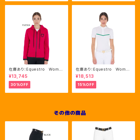
在庫あり：Equestro Wome
在庫あり：Equestro Wome
n's インターロックフロントジ
n's レース風競技用シャツ
¥13,745
¥18,513
ップ フーディ ピンク・ブルー
Mサイズのみ（ETW00221）
2色（ETW00046）
30%OFF
15%OFF
その他の商品