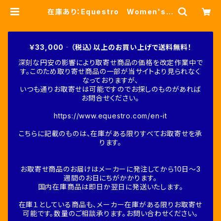
在庫あり：Equestro Women's
マルチロゴパーカー赤（ETW00012
S） | Fine-Horse
￥33,000‐（税込）以上のお買い上げで送料無料！
深刻な円安の影響により取寄せ商品の価格を改定作業中で
す。このため取り寄せ商品の一部が当サイトより見られなく
なっておりますが、
いつも通りお取寄せは可能ですのでお探しのものがあれば
お問合せください。
https://www.equestro.com/en-it
こちらに記載のものは、在庫がある限りすべてお取寄せを承
ります。
お取寄せ商品のお届けはメーカーに発注してから10日～3
週間のお日にちがかかります。
国内在庫商品は即日か翌日に発送いたします。
在庫１としている商品も、メーカー在庫がある限りお取寄せ
可能です。数量のご相談承ります。お問い合わせください。