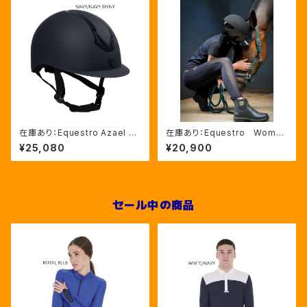
在庫あり：Equestro Azael ユ
在庫あり：Equestro Wome
ニセックスヘルメットNAVY/NA
n’ｓ メッシュインサート フル
¥25,080
¥20,900
VYSHINY XLサイズ（ETU02
グリップレギンス（ETW00170）
011）
セール中の商品