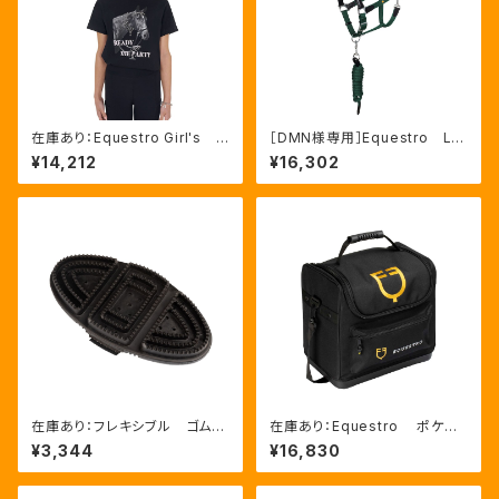
在庫あり：Equestro Girl's R
［DMN様専用］Equestro La
eady To The Party Ｔシャ
ni 無口＆引手セット グリー
¥14,212
¥16,302
ツ ラインストーンTシャツ（ETK
ン FULLサイズ（ETH03002
A00249）
N）
在庫あり：フレキシブル ゴムブ
在庫あり：Equestro ポケット
ラシ（ETS00006）
いっぱいグルーミングバッグ（ET
¥3,344
¥16,830
S02013）