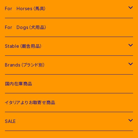
Men（男性用衣類）
For Horses（馬具）
Competition Jackets（競技用ジャケット）
Women（女性用衣類）
Pads（ゼッケン、パッド類）
For Dogs（犬用品）
Competition Shirts（競技用シャツ）
Competition Jackets（競技用ジャケット）
Jumping Pads（障害馬術用ゼッケン）
Young Riders（ジュニア用衣類）
Fly Veils（イヤーネット類）
Stable（厩舎用品）
Breeches（キュロット）
Competition Shirts（競技用シャツ）
Dressage Pads（馬場馬術用ゼッケン）
Competition Jackets（競技用ジャケット）
Socks & Ties（ソックス、ネクタイ類）
Bridles＆ Accesories （頭絡、手綱）
COMPETITION EQUIPMENT(競技会用品）
Brands（ブランド別）
Polo & T-Shirts（ポロシャツ、Tシャツ）
Breeches（キュロット、レギンス）
Pony Pads（ポニー用ゼッケン）
Competition Shirts（競技用シャツ）
Socks（ソックス）
Stable Curtains（厩舎かけ）
Raincoats（レインコート）
Bit（ハミ）
Horse Care（お手入れ用品）
Acavallo（アカバロ）
国内在庫商品
Hoodies & Sweatshirts（パーカー類）
Polo & T-Shirts（ポロシャツ、Tシャツ）
half pad（ハーフパッド等）
Breeches（キュロット）
Ties（ネクタイ類）
Bags（バッグ類）
Combs and Brushes（ブラシ）
Body Protector（ボディプロテクター）
Halter & Lead rope（無口、曳き手）
EGO７（エゴセブン）
イタリアよりお取寄せ商品
Softshell（ソフトシェル）
Hoodies & Sweatshirts（パーカー類）
Polo & T-Shirts（ポロシャツ、Tシャツ）
Belts（ベルト）
Rugs & Neck Cover（馬着）
EQUICOMFORT(エクイコンフォート）
SALE
Bomber & Vest（アウター、ベスト）
KNIT WEAR （ニットセーター）
Hoodies & Sweatshirts（パーカー類）