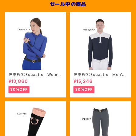
セール中の商品
在庫あり：Equestro Wome
在庫あり：Equestro Men’ｓ
n's テクニカル トレーニング
メッシュコンビ 長袖 競技用
¥13,860
¥15,246
ポロシャツ Royal Blue、M
シャツ 2色Mサイズ（ETM000
サイズ（ETW00064）
60）
30%OFF
30%OFF