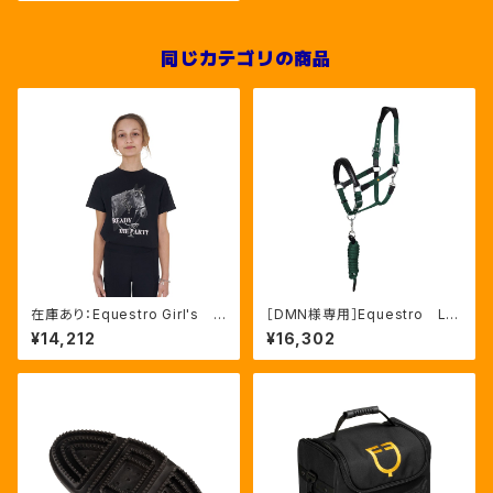
同じカテゴリの商品
在庫あり：Equestro Girl's R
［DMN様専用］Equestro La
eady To The Party Ｔシャ
ni 無口＆引手セット グリー
¥14,212
¥16,302
ツ ラインストーンTシャツ（ETK
ン FULLサイズ（ETH03002
A00249）
N）