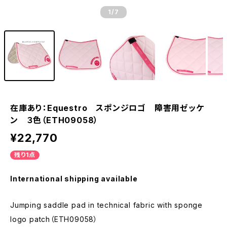
1
/7
在庫あり：Equestro スポンジロゴ 障害用ゼッケ
ン ３色（ETH09058）
¥22,770
残り1点
International shipping available
Jumping saddle pad in technical fabric with sponge
logo patch（ETH09058）