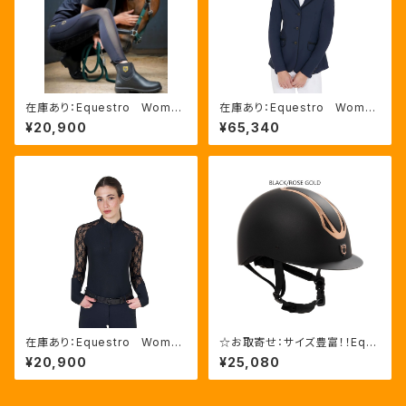
在庫あり：Equestro Wome
在庫あり：Equestro Wome
n’ｓ メッシュインサート フル
n's 撥水 競技用ジャケット
¥20,900
¥65,340
グリップレギンス（ETW00170）
３色（ETW00054）
在庫あり：Equestro Wome
☆お取寄せ：サイズ豊富！！Equ
n’ｓ レース長袖トレーニングシ
estro Azael ユニセックスヘル
¥20,900
¥25,080
ャツ（ETW00269）
メット ６色5サイズ（ETU0201
1）