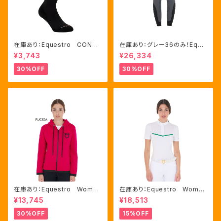
在庫あり：Equestro CONTR
在庫あり：グレー36のみ！Eque
ASTING LOGO ソックス 2
stro Women's Aria キュロ
¥3,743
¥26,334
色（ETU00019）
ット FULLグリップ（ET0675
0）
30%OFF
30%OFF
在庫あり：Equestro Wome
在庫あり：Equestro Wome
n's インターロックフロントジ
n's レース風競技用シャツ
¥13,745
¥18,513
ップ フーディ ピンク・ブルー
Mサイズのみ（ETW00221）
2色（ETW00046）
30%OFF
15%OFF