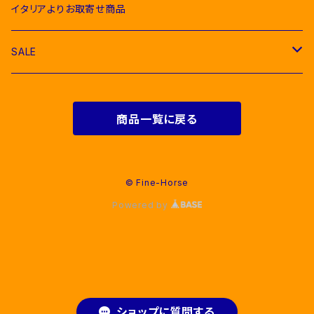
Breeches（キュロット）
Ties（ネクタイ類）
Bags（バッグ類）
Combs and Brushes（ブラシ）
Body Protector（ボディプロテクター）
Halter & Lead rope（無口、曳き手）
EGO７（エゴセブン）
イタリアよりお取寄せ商品
Softshell（ソフトシェル）
Hoodies & Sweatshirts（パーカー類）
Polo & T-Shirts（ポロシャツ、Tシャツ）
Belts（ベルト）
Rugs & Neck Cover（馬着）
EQUICOMFORT(エクイコンフォート）
SALE
Bomber & Vest（アウター、ベスト）
KNIT WEAR （ニットセーター）
Hoodies & Sweatshirts（パーカー類）
Gloves（乗馬用グローブ）
Martingale （マルタン、胸がい）
Equestro(エクエストロ）
For Riders（人装品）
Softshell（ソフトシェル）
商品一覧に戻る
Bomber & Vest（アウター、ベスト）
Men & Women（大人用）
Men（男性用衣類）
Foot Wear（乗馬用ブーツ類）
Girth Saver（腹帯）
HKM（エイチケーエム）
For Horses(馬具）
Bomber & Vest（アウター、ベスト）
Kids（子供用）
Women（女性用衣類）
Boots（長靴）
Helmets（乗馬用ヘルメット）
Protecthions（プロテクター類）
KASK（カスク）
© Fine-Horse
Powered by
Young Riders（ジュニア用衣類）
Ankle Boots （ショートブーツ）
Hats & Caps（帽子）
Bandages（肢巻類）
Cavalleria Toscana（カバレリアトスカーナ）
Chaps（チャップス）
Spurs & Straps（拍車、拍車ベルト）
TRAVELLING BOOTS（輸送用肢巻）
Kentucky（ケンタッキー）
Spurs（拍車）
Accessories（その他）
KEP（ケップ）
ショップに質問する