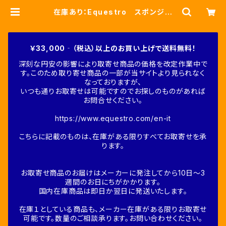
在庫あり：Equestro スポンジロ
ゴ 障害用ゼッケン ３色（ETH09
058） | Fine-Horse
￥33,000‐（税込）以上のお買い上げで送料無料！
深刻な円安の影響により取寄せ商品の価格を改定作業中で
す。このため取り寄せ商品の一部が当サイトより見られなく
なっておりますが、
いつも通りお取寄せは可能ですのでお探しのものがあれば
お問合せください。
https://www.equestro.com/en-it
こちらに記載のものは、在庫がある限りすべてお取寄せを承
ります。
お取寄せ商品のお届けはメーカーに発注してから10日～3
週間のお日にちがかかります。
国内在庫商品は即日か翌日に発送いたします。
在庫１としている商品も、メーカー在庫がある限りお取寄せ
可能です。数量のご相談承ります。お問い合わせください。