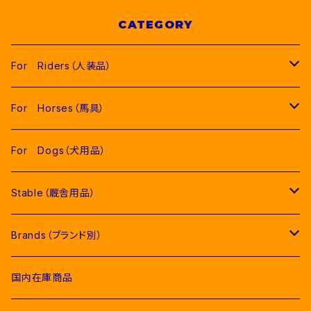
CATEGORY
For Riders（人装品）
Men（男性用衣類）
For Horses（馬具）
Competition Jackets（競技用ジャケット）
Women（女性用衣類）
Pads（ゼッケン、パッド類）
For Dogs（犬用品）
Competition Shirts（競技用シャツ）
Competition Jackets（競技用ジャケット）
Jumping Pads（障害馬術用ゼッケン）
Young Riders（ジュニア用衣類）
Fly Veils（イヤーネット類）
Stable（厩舎用品）
Breeches（キュロット）
Competition Shirts（競技用シャツ）
Dressage Pads（馬場馬術用ゼッケン）
Competition Jackets（競技用ジャケット）
Socks & Ties（ソックス、ネクタイ類）
Bridles＆ Accesories （頭絡、手綱）
COMPETITION EQUIPMENT(競技会用品）
Brands（ブランド別）
Polo & T-Shirts（ポロシャツ、Tシャツ）
Breeches（キュロット、レギンス）
Pony Pads（ポニー用ゼッケン）
Competition Shirts（競技用シャツ）
Socks（ソックス）
Stable Curtains（厩舎かけ）
Raincoats（レインコート）
Bit（ハミ）
Horse Care（お手入れ用品）
Acavallo（アカバロ）
国内在庫商品
Hoodies & Sweatshirts（パーカー類）
Polo & T-Shirts（ポロシャツ、Tシャツ）
half pad（ハーフパッド等）