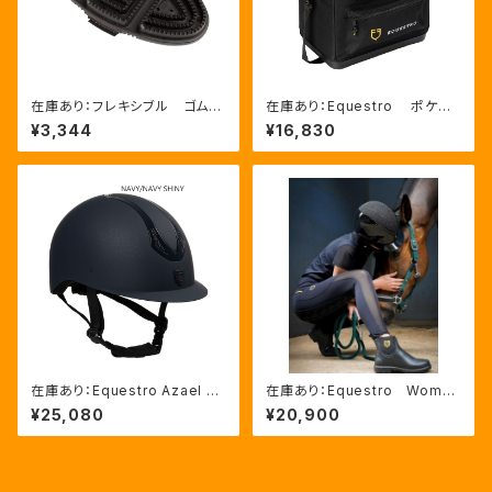
在庫あり：フレキシブル ゴムブ
在庫あり：Equestro ポケット
ラシ（ETS00006）
いっぱいグルーミングバッグ（ET
¥3,344
¥16,830
S02013）
在庫あり：Equestro Azael ユ
在庫あり：Equestro Wome
ニセックスヘルメットNAVY/NA
n’ｓ メッシュインサート フル
¥25,080
¥20,900
VYSHINY XLサイズ（ETU02
グリップレギンス（ETW00170）
011）